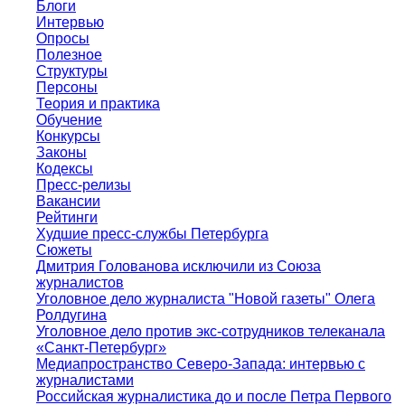
Блоги
Интервью
Опросы
Полезное
Структуры
Персоны
Теория и практика
Обучение
Конкурсы
Законы
Кодексы
Пресс-релизы
Вакансии
Рейтинги
Худшие пресс-службы Петербурга
Сюжеты
Дмитрия Голованова исключили из Союза
журналистов
Уголовное дело журналиста "Новой газеты" Олега
Ролдугина
Уголовное дело против экс-сотрудников телеканала
«Санкт-Петербург»
Медиапространство Северо-Запада: интервью с
журналистами
Российская журналистика до и после Петра Первого