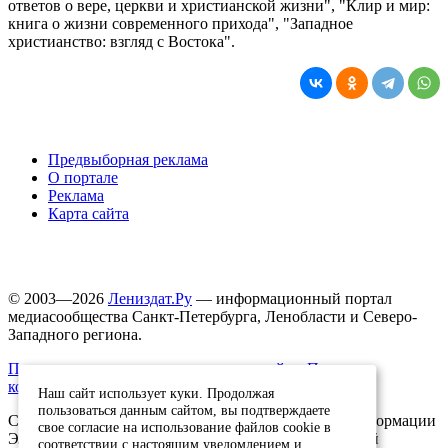
ответов о вере, церкви и христианской жизни", "Клир и мир:
книга о жизни современного прихода", "Западное
христианство: взгляд с Востока".
Предвыборная реклама
О портале
Реклама
Карта сайта
© 2003—2026
Лениздат.Ру
— информационный портал
медиасообщества Санкт-Петербурга, Ленобласти и Северо-
Западного региона.
Правила использования содержания сайта.
Политика
конфиденциальности.
Наш сайт использует куки. Продолжая
пользоваться данным сайтом, вы подтверждаете
Свидетельство о регистрации средства массовой информации
свое согласие на использование файлов cookie в
ЭЛ №ФС77-91046, выданное 10.03.2026 Федеральной
соответствии с настоящим уведомлением и