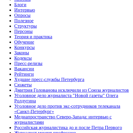
Блоги
Интервью
Опросы
Полезное
Структуры
Персоны
Теория и практика
Обучение
Конкурсы
Законы
Кодексы
Пресс-релизы
Вакансии
Рейтинги
Худшие пресс-службы Петербурга
Сюжеты
Дмитрия Голованова исключили из Союза журналистов
Уголовное дело журналиста "Новой газеты" Олега
Ролдугина
Уголовное дело против экс-сотрудников телеканала
«Санкт-Петербург»
Медиапространство Северо-Запада: интервью с
журналистами
Российская журналистика до и после Петра Первого
Журналист меняет профессию