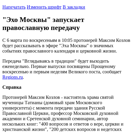
Напечатать
Изменить шрифт
В закладки
"Эхо Москвы" запускает
православную передачу
С 6 марта по воскресеньям в 10:05 протоиерей Максим Козлов
будет рассказывать в эфире "Эха Москвы" о значимых
событиях православного календаря и церковной жизни.
Передача "Вглядываясь в традиции" будет выходить
еженедельно. Первые выпуски посвящены Прощеному
воскресенью и первым неделям Великого поста, сообщает
Regions.ru
.
Справка
Протоиерей Максим Козлов - настоятель храма святой
мученицы Татианы (домовый храм Московского
университета) с момента передачи здания Русской
Православной Церкви, профессор Московской духовной
академии и Сретенской духовной семинарии, автор
нескольких книг: "400 вопросов и ответов о вере, церкви и
христианской жизни", "200 детских вопросов и недетских