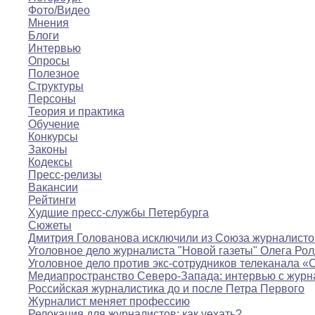
Фото/Видео
Мнения
Блоги
Интервью
Опросы
Полезное
Структуры
Персоны
Теория и практика
Обучение
Конкурсы
Законы
Кодексы
Пресс-релизы
Вакансии
Рейтинги
Худшие пресс-службы Петербурга
Сюжеты
Дмитрия Голованова исключили из Союза журналисто
Уголовное дело журналиста "Новой газеты" Олега Ро
Уголовное дело против экс-сотрудников телеканала «
Медиапространство Северо-Запада: интервью с журн
Российская журналистика до и после Петра Первого
Журналист меняет профессию
Релокация для журналистов: как уехать?