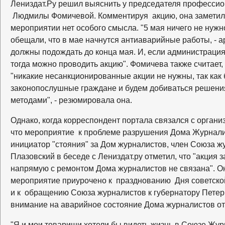
Лениздат.Ру решил выяснить у председателя професси
Людмилы Фомичевой. Комментируя акцию, она заметила
мероприятии нет особого смысла. "5 мая ничего не нужно
обещали, что в мае начнутся антиаварийные работы, - а
должны подождать до конца мая. И, если администрация 
тогда можно проводить акцию". Фомичева также считает
"никакие несанкционированные акции не нужны, так как 
законопослушные граждане и будем добиваться решени
методами", - резюмировала она.
Однако, когда корреспондент портала связался с органи
что мероприятие к проблеме разрушения Дома Журналис
инициатор "стояния" за Дом журналистов, член Союза ж
Плазовский в беседе с Лениздат.ру отметил, что "акция 
напрямую с ремонтом Дома журналистов не связана". Он
мероприятие приурочено к празднованию Дня советской
и к обращению Союза журналистов к губернатору Петерб
внимание на аварийное состояние Дома журналистов от
"Я и мои товарищи хотели бы видеть жизнь в Союзе Жур