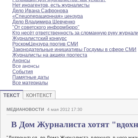
Нет иноагентов, есть журналисты
Дело Ивана Сафронова
«Спецоперационная» цензура
Дело Владимира Шевченко
"От советского информбюро"
Кто несёт ответственность за сломанную руку журнал
Журналистский конкурс
РоскомЦензура против СМИ
Законодательные инициативы Госдумы в сфере СМИ
Журналисты на акциях протеста
Анонсы
Все анонсы
События
Памятные даты
Все материалы
ТЕКСТ
КОНТЕКСТ
МЕДИАНОВОСТИ
4 мая 2012 17:30
В Дом Журналиста хотят "вдох
"Дотронуться до Дома Журналиста, вдохнуть в него жи