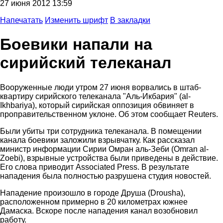
27 июня 2012 13:59
Напечатать
Изменить шрифт
В закладки
Боевики напали на
сирийский телеканал
Вооруженные люди утром 27 июня ворвались в штаб-
квартиру сирийского телеканала "Аль-Икбария" (al-
Ikhbariya), который сирийская оппозиция обвиняет в
проправительственном уклоне. Об этом сообщает Reuters.
Были убиты три сотрудника телеканала. В помещении
канала боевики заложили взрывчатку. Как рассказал
министр информации Сирии Омран аль-Зеби (Omran al-
Zoebi), взрывные устройства были приведены в действие.
Его слова приводит Associated Press. В результате
нападения была полностью разрушена студия новостей.
Нападение произошло в городе Друша (Drousha),
расположенном примерно в 20 километрах южнее
Дамаска. Вскоре после нападения канал возобновил
работу.