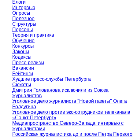
Блоги
Интервью
Опросы
Полезное
Структуры
Персоны
Теория и практика
Обучение
Конкурсы
Законы
Кодексы
Пресс-релизы
Вакансии
Рейтинги
Худшие пресс-службы Петербурга
Сюжеты
Дмитрия Голованова исключили из Союза
журналистов
Уголовное дело журналиста "Новой газеты" Олега
Ролдугина
Уголовное дело против экс-сотрудников телеканала
«Санкт-Петербург»
Медиапространство Северо-Запада: интервью с
журналистами
Российская журналистика до и после Петра Первого