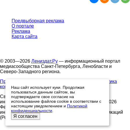
Предвыборная реклама
О портале
Реклама
Карта сайта
© 2003—2026
Лениздат.Ру
— информационный портал
медиасообщества Санкт-Петербурга, Ленобласти и
Северо-Западного региона.
Правила использования содержания сайта.
Политика
конфиденциальности.
Наш сайт использует куки. Продолжая
пользоваться данным сайтом, вы
Свидетельство о регистрации средства массовой
подтверждаете свое согласие на
использование файлов cookie в соответствии с
информации ЭЛ №ФС77-91046, выданное 10.03.2026
настоящим уведомлением и
Политикой
Федеральной службой по надзору в сфере связи,
конфиденциальности
.
информационных технологий и массовых коммуникаций
Я согласен
(Роскомнадзор)