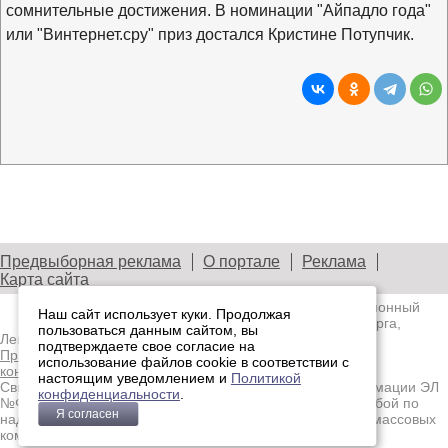
сомнительные достижения. В номинации "Айпадло года"
или "Винтернет.сру" приз достался Кристине Потупчик.
Предвыборная реклама
О портале
Реклама
Карта сайта
© 2003—2026
Лениздат.Ру
— информационный
Наш сайт использует куки. Продолжая
портал медиасообщества Санкт-Петербурга,
пользоваться данным сайтом, вы
Ленобласти и Северо-Западного региона.
подтверждаете свое согласие на
Правила использования содержания сайта.
Политика
использование файлов cookie в соответствии с
конфиденциальности.
настоящим уведомлением и
Политикой
Свидетельство о регистрации средства массовой информации ЭЛ
конфиденциальности
.
№ФС77-91046, выданное 10.03.2026 Федеральной службой по
Я согласен
надзору в сфере связи, информационных технологий и массовых
коммуникаций (Роскомнадзор)