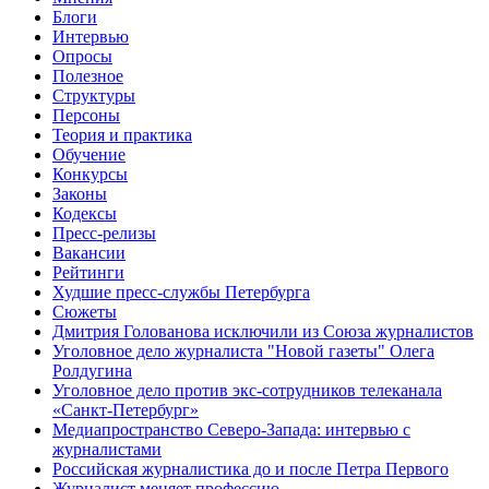
Блоги
Интервью
Опросы
Полезное
Структуры
Персоны
Теория и практика
Обучение
Конкурсы
Законы
Кодексы
Пресс-релизы
Вакансии
Рейтинги
Худшие пресс-службы Петербурга
Сюжеты
Дмитрия Голованова исключили из Союза журналистов
Уголовное дело журналиста "Новой газеты" Олега
Ролдугина
Уголовное дело против экс-сотрудников телеканала
«Санкт-Петербург»
Медиапространство Северо-Запада: интервью с
журналистами
Российская журналистика до и после Петра Первого
Журналист меняет профессию