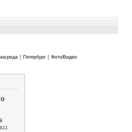
В Контакте
Telegram
СЕ МАТЕРИАЛЫ
иасреда
Петербург
Фото/Видео
Напечатать
Изменить шрифт
В закладки
по
й
NUJ.