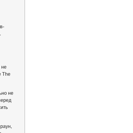
в-
.
 не
е The
ьно не
перед
сить
раун,