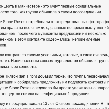
онцерта в Манчестере - это будут первые официальные
осле того, как группа объявила о своем воссоединении.
e Stone Roses потребовали от аккредитованных фотографо
 им права на все снимки, сделанные во время выступлений
ованием, после чего музыканты предложили им несколько
мененном в этом контракте содержались "неприемлемые
ков.
и контракт со своими условиями, которые, в свою очередь,
есте с Национальным союзом журналистов объявили групп
снимать ее концерты.
Тилтон (Ian Tilton) добавил также, что группа первоначал
дитации и собиралась предложить им подписать контракты 
руппе Stone Roses следовало бы просто уважительно попро
 концертов снимки на неофициальной продукции.
оду и просуществовала 13 лет. О своем воссоединении Ян Б