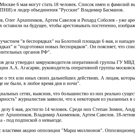
оскве 6 мая могут стать 18 человек. Список имен и фамилий в
ПНИ) и лидер объединения "Русские" Владимир Басманов.
хов, Олег Архипенков, Артем Савелов и Рихард Соболев - уже аре
оставили на будущее, чтобы арестовывать постепенно, изображ
с участием "в беспорядках" на Болотной площади 6 мая, и напа
ядках" и "подготовки новых беспорядков". Он поясняет, что спи
анительных органов РФ".
ов дела утвердил замруководителя оперативной группы ГУ МВД
иции А.А. Агасарян, руководитель оперативной группы московс
е о тех или иных своих дальнейших действиях. А лицам, которых
ще не были, в любое время дня и ночи".
циальных сетях, выяснив, что большинство из них реально сущ
ость" журналистам заявили, что к некоторым из указанных в 
 делу 6 мая, достигло 14 человек. Среди них Степан Зимин, Ан
лег Архипенков, Владимир Акименков, Артем Савелов. 18-летня
 - под подпиской о невыезде.
ю с властями акцию оппозиции "Марш миллионов". Оппозиционе