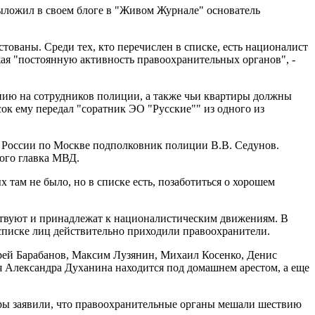
ыложил в своем блоге в "Живом Журнале" основатель
стованы. Среди тех, кто перечислен в списке, есть националист
ая "постоянную активность правоохранительных органов", -
дению на сотрудников полиции, а также чьи квартиры должны
сок ему передал "соратник ЭО "Русские"" из одного из
 России по Москве подполковник полиции В.В. Седунов.
кого главка МВД.
 там не было, но в списке есть, позаботиться о хорошем
ествуют и принадлежат к националистическим движениям. В
списке лиц действительно приходили правоохранители.
дрей Барабанов, Максим Лузянин, Михаил Косенко, Денис
я Александра Духанина находится под домашнем арестом, а еще
ры заявили, что правоохранительные органы мешали шествию