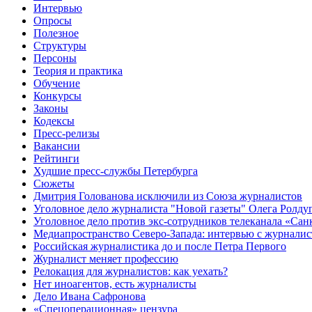
Интервью
Опросы
Полезное
Структуры
Персоны
Теория и практика
Обучение
Конкурсы
Законы
Кодексы
Пресс-релизы
Вакансии
Рейтинги
Худшие пресс-службы Петербурга
Сюжеты
Дмитрия Голованова исключили из Союза журналистов
Уголовное дело журналиста "Новой газеты" Олега Ролду
Уголовное дело против экс-сотрудников телеканала «Сан
Медиапространство Северо-Запада: интервью с журнали
Российская журналистика до и после Петра Первого
Журналист меняет профессию
Релокация для журналистов: как уехать?
Нет иноагентов, есть журналисты
Дело Ивана Сафронова
«Спецоперационная» цензура