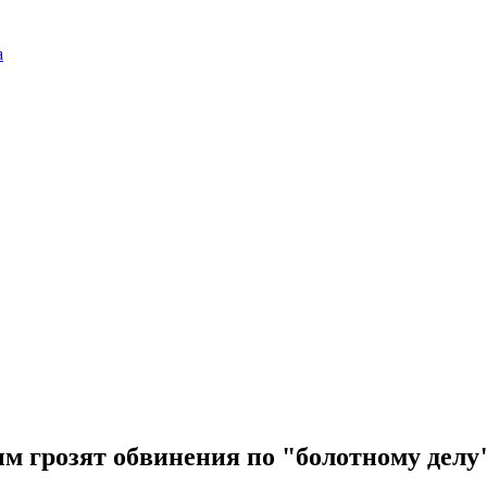
а
м грозят обвинения по "болотному делу