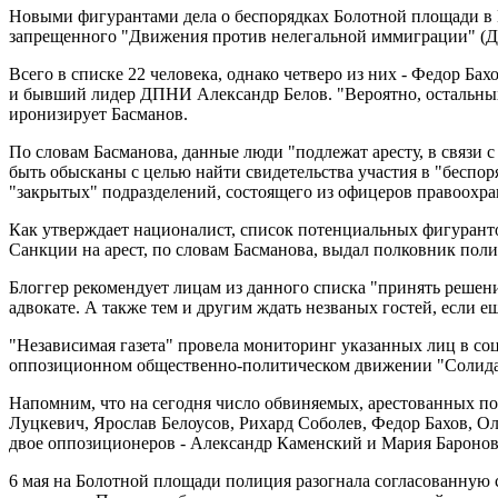
Новыми фигурантами дела о беспорядках Болотной площади в М
запрещенного "Движения против нелегальной иммиграции" (Д
Всего в списке 22 человека, однако четверо из них - Федор Ба
и бывший лидер ДПНИ Александр Белов. "Вероятно, остальных 
иронизирует Басманов.
По словам Басманова, данные люди "подлежат аресту, в связи 
быть обысканы с целью найти свидетельства участия в "беспор
"закрытых" подразделений, состоящего из офицеров правоохр
Как утверждает националист, список потенциальных фигурант
Санкции на арест, по словам Басманова, выдал полковник пол
Блоггер рекомендует лицам из данного списка "принять решени
адвокате. А также тем и другим ждать незваных гостей, если е
"Независимая газета" провела мониторинг указанных лиц в со
оппозиционном общественно-политическом движении "Солидарн
Напомним, что на сегодня число обвиняемых, арестованных по
Луцкевич, Ярослав Белоусов, Рихард Соболев, Федор Бахов, О
двое оппозиционеров - Александр Каменский и Мария Баронова
6 мая на Болотной площади полиция разогнала согласованну