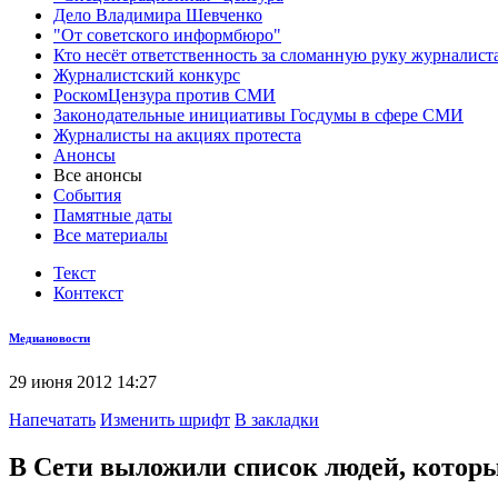
Дело Владимира Шевченко
"От советского информбюро"
Кто несёт ответственность за сломанную руку журналист
Журналистский конкурс
РоскомЦензура против СМИ
Законодательные инициативы Госдумы в сфере СМИ
Журналисты на акциях протеста
Анонсы
Все анонсы
События
Памятные даты
Все материалы
Текст
Контекст
Медиановости
29 июня 2012 14:27
Напечатать
Изменить шрифт
В закладки
В Сети выложили список людей, которы