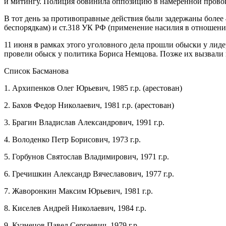
и митингу. Полиция обвинила оппозицию в намеренной прово
В тот день за противоправные действия были задержаны более
беспорядкам) и ст.318 УК РФ (применение насилия в отношени
11 июня в рамках этого уголовного дела прошли обыски у лид
провели обыск у политика Бориса Немцова. Позже их вызвали н
Список Басманова
1. Архипенков Олег Юрьевич, 1985 г.р. (арестован)
2. Бахов Федор Николаевич, 1981 г.р. (арестован)
3. Брагин Владислав Александрович, 1991 г.р.
4. Володенко Петр Борисович, 1973 г.р.
5. Горбунов Святослав Владимирович, 1971 г.р.
6. Гречишкин Александр Вячеславович, 1977 г.р.
7. Жаворонкин Максим Юрьевич, 1981 г.р.
8. Киселев Андрей Николаевич, 1984 г.р.
9. Кузнецов Павел Сергеевич, 1979 г.р.