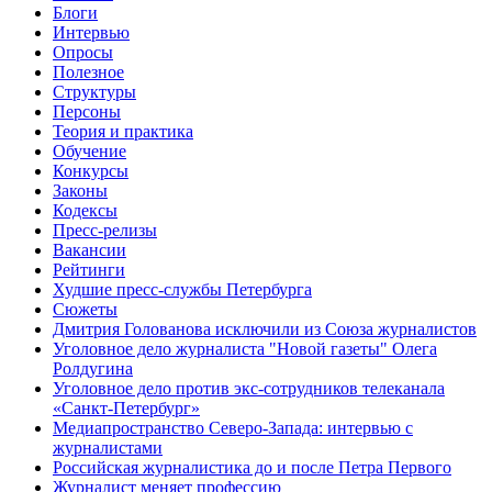
Блоги
Интервью
Опросы
Полезное
Структуры
Персоны
Теория и практика
Обучение
Конкурсы
Законы
Кодексы
Пресс-релизы
Вакансии
Рейтинги
Худшие пресс-службы Петербурга
Сюжеты
Дмитрия Голованова исключили из Союза журналистов
Уголовное дело журналиста "Новой газеты" Олега
Ролдугина
Уголовное дело против экс-сотрудников телеканала
«Санкт-Петербург»
Медиапространство Северо-Запада: интервью с
журналистами
Российская журналистика до и после Петра Первого
Журналист меняет профессию