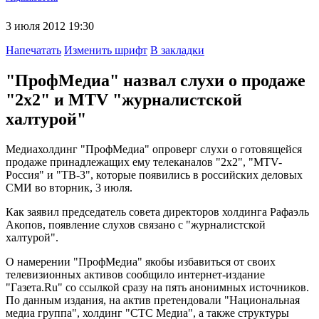
3 июля 2012 19:30
Напечатать
Изменить шрифт
В закладки
"ПрофМедиа" назвал слухи о продаже
"2х2" и MTV "журналистской
халтурой"
Медиахолдинг "ПрофМедиа" опроверг слухи о готовящейся
продаже принадлежащих ему телеканалов "2x2", "MTV-
Россия" и "ТВ-3", которые появились в российских деловых
СМИ во вторник, 3 июля.
Как заявил председатель совета директоров холдинга Рафаэль
Акопов, появление слухов связано с "журналистской
халтурой".
О намерении "ПрофМедиа" якобы избавиться от своих
телевизионных активов сообщило интернет-издание
"Газета.Ru" со ссылкой сразу на пять анонимных источников.
По данным издания, на актив претендовали "Национальная
медиа группа", холдинг "CTC Медиа", а также структуры