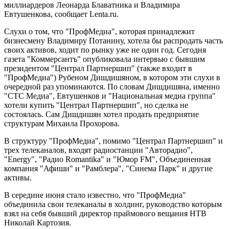
миллиардеров Леонарда Блаватника и Владимира
Евтушенкова, сообщает Lenta.ru.
Слухи о том, что "ПрофМедиа", которая принадлежит
бизнесмену Владимиру Потанину, хотела бы распродать часть
своих активов, ходит по рынку уже не один год. Сегодня
газета "Коммерсантъ" опубликовала интервью с бывшим
президентом "Централ Партнершип" (также входит в
"ПрофМедиа") Рубеном Дишдишяном, в котором эти слухи в
очередной раз упоминаются. По словам Дишдишяна, именно
"CTC Медиа", Евтушенков и "Национальная медиа группа"
хотели купить "Централ Партнершип", но сделка не
состоялась. Сам Дишдишян хотел продать предприятие
структурам Михаила Прохорова.
В структуру "ПрофМедиа", помимо "Централ Партнершип" и
трех телеканалов, входят радиостанции "Авторадио",
"Energy", "Радио Romantika" и "Юмор FM", Объединенная
компания "Афиши" и "Рамблера", "Синема Парк" и другие
активы.
В середине июня стало известно, что "ПрофМедиа"
объединила свои телеканалы в холдинг, руководство которым
взял на себя бывший директор праймового вещания НТВ
Николай Картозия.