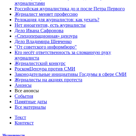
журналистами
Российская журналистика до и после Петра Первого
Журналист меняет профессию
Релокация для журналистов: как уехать?
Нет иноагентов, есть журналисты
Дело Ивана Сафронова
«Спецоперационная» цензура
Дело Владимира Шевченко
"От советского информбюро"
Кто несёт ответственность за сломанную руку
журналиста
Журналистский конкурс
РоскомЦензура против СМИ
Законодательные инициативы Госдумы в сфере СМИ
Журналисты на акциях протеста
Анонсы
Все анонсы
События
Памятные даты
Все материалы
Текст
Контекст
Медиановости