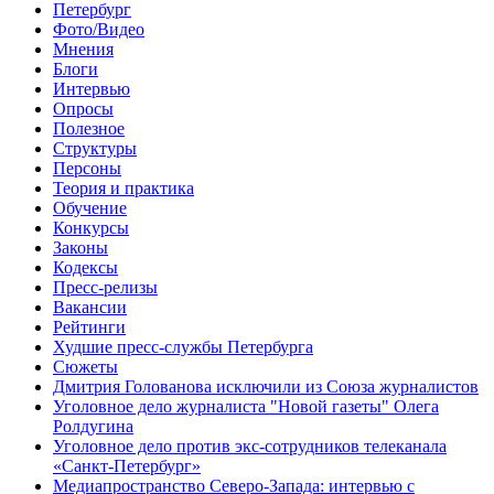
Петербург
Фото/Видео
Мнения
Блоги
Интервью
Опросы
Полезное
Структуры
Персоны
Теория и практика
Обучение
Конкурсы
Законы
Кодексы
Пресс-релизы
Вакансии
Рейтинги
Худшие пресс-службы Петербурга
Сюжеты
Дмитрия Голованова исключили из Союза журналистов
Уголовное дело журналиста "Новой газеты" Олега
Ролдугина
Уголовное дело против экс-сотрудников телеканала
«Санкт-Петербург»
Медиапространство Северо-Запада: интервью с