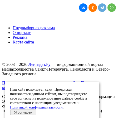
Предвыборная реклама
О портале
Реклама
Карта сайта
© 2003—2026
Лениздат.Ру
— информационный портал
медиасообщества Санкт-Петербурга, Ленобласти и Северо-
Западного региона.
Правила использования содержания сайта.
Политика
конфиденциальности.
Наш сайт использует куки. Продолжая
пользоваться данным сайтом, вы подтверждаете
Свидетельство о регистрации средства массовой информации
свое согласие на использование файлов cookie в
ЭЛ №ФС77-91046, выданное 10.03.2026 Федеральной
соответствии с настоящим уведомлением и
службой по надзору в сфере связи, информационных
Политикой конфиденциальности
.
технологий и массовых коммуникаций (Роскомнадзор)
Я согласен