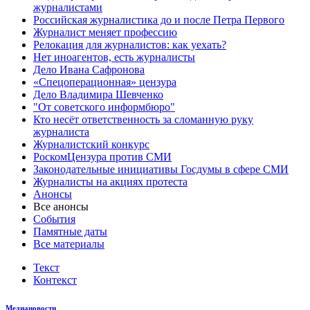
журналистами
Российская журналистика до и после Петра Первого
Журналист меняет профессию
Релокация для журналистов: как уехать?
Нет иноагентов, есть журналисты
Дело Ивана Сафронова
«Спецоперационная» цензура
Дело Владимира Шевченко
"От советского информбюро"
Кто несёт ответственность за сломанную руку
журналиста
Журналистский конкурс
РоскомЦензура против СМИ
Законодательные инициативы Госдумы в сфере СМИ
Журналисты на акциях протеста
Анонсы
Все анонсы
События
Памятные даты
Все материалы
Текст
Контекст
Медиановости