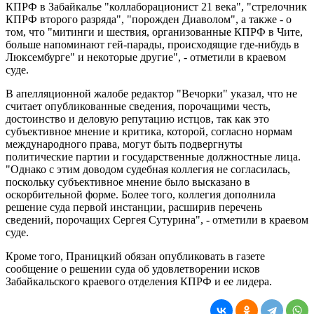
КПРФ в Забайкалье "коллаборационист 21 века", "стрелочник
КПРФ второго разряда", "порожден Диаволом", а также - о
том, что "митинги и шествия, организованные КПРФ в Чите,
больше напоминают гей-парады, происходящие где-нибудь в
Люксембурге" и некоторые другие", - отметили в краевом
суде.
В апелляционной жалобе редактор "Вечорки" указал, что не
считает опубликованные сведения, порочащими честь,
достоинство и деловую репутацию истцов, так как это
субъективное мнение и критика, которой, согласно нормам
международного права, могут быть подвергнуты
политические партии и государственные должностные лица.
"Однако с этим доводом судебная коллегия не согласилась,
поскольку субъективное мнение было высказано в
оскорбительной форме. Более того, коллегия дополнила
решение суда первой инстанции, расширив перечень
сведений, порочащих Сергея Сутурина", - отметили в краевом
суде.
Кроме того, Праницкий обязан опубликовать в газете
сообщение о решении суда об удовлетворении исков
Забайкальского краевого отделения КПРФ и ее лидера.