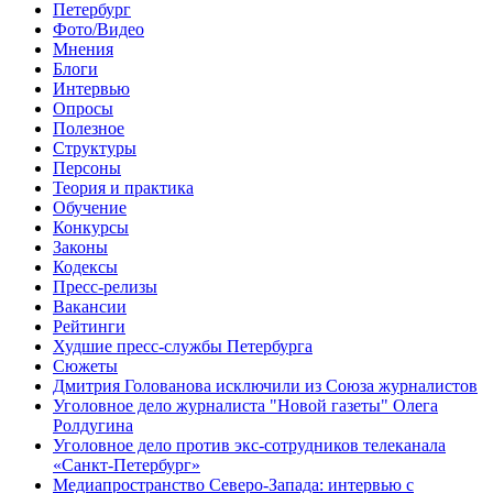
Петербург
Фото/Видео
Мнения
Блоги
Интервью
Опросы
Полезное
Структуры
Персоны
Теория и практика
Обучение
Конкурсы
Законы
Кодексы
Пресс-релизы
Вакансии
Рейтинги
Худшие пресс-службы Петербурга
Сюжеты
Дмитрия Голованова исключили из Союза журналистов
Уголовное дело журналиста "Новой газеты" Олега
Ролдугина
Уголовное дело против экс-сотрудников телеканала
«Санкт-Петербург»
Медиапространство Северо-Запада: интервью с