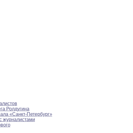
алистов
ега Ролдугина
нала «Санкт-Петербург»
с журналистами
рвого