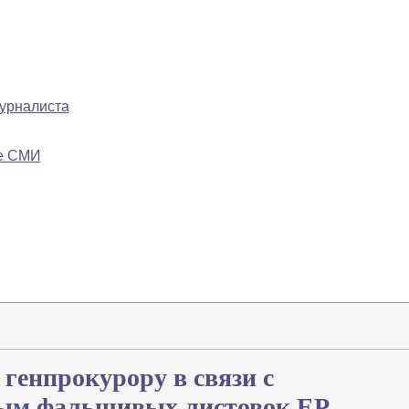
журналиста
ре СМИ
 генпрокурору в связи с
ым фальшивых листовок ЕР