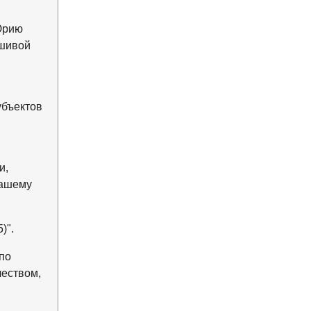
 Юрию
ьшивой
убъектов
и,
нашему
)".
по
чеством,