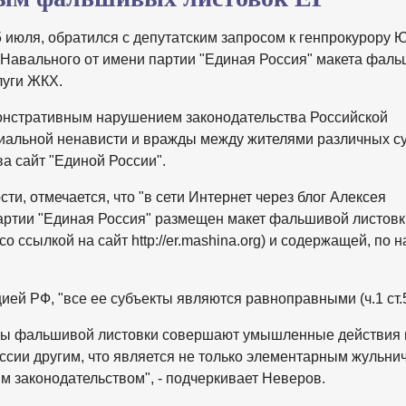
5 июля, обратился с депутатским запросом к генпрокурору
 Навального от имени партии "Единая Россия" макета фал
луги ЖКХ.
онстративным нарушением законодательства Российской
иальной ненависти и вражды между жителями различных с
а сайт "Единой России".
сти, отмечается, что "в сети Интернет через блог Алексея
 партии "Единая Россия" размещен макет фальшивой листовк
ссылкой на сайт http://er.mashina.org) и содержащей, по 
ией РФ, "все ее субъекты являются равноправными (ч.1 ст.5
ры фальшивой листовки совершают умышленные действия 
сии другим, что является не только элементарным жульни
 законодательством", - подчеркивает Неверов.