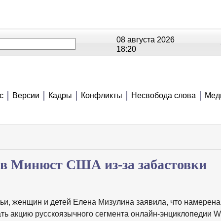
08 августа 2026
18:20
ОЕ
РЕЙТИНГИ
СЮЖЕТЫ
АНОНСЫ
В
с
Версии
Кадры
Конфликты
Несвобода слова
Мед
 в Минюст США из-за забастовки
ьи, женщин и детей Елена Мизулина заявила, что намерена
ь акцию русскоязычного сегмента онлайн-энциклопедии Wi