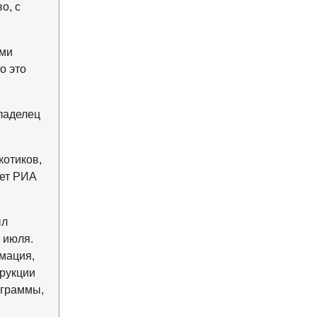
о, с
ими
о это
ладелец
котиков,
ает РИА
ыл
 июля.
рмация,
трукции
ограммы,