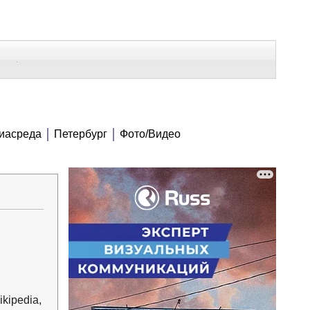
В Контакте
Telegram
СЕ МАТЕРИАЛЫ
иасреда
Петербург
Фото/Видео
Напечатать
Изменить шрифт
В закладки
kipedia,