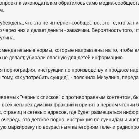
нопроект к законодателям обратилось само медиа-сообществ
м.
беждена, что это не интернет-сообщество, это те, кто за н
через них и делает деньги - заказчики. Вероятность того, чт
зулина.
комендательные нормы, которые направлены на то, чтобы в
о не делает, убирали опасную для детей информацию.
я порнография, инструкции по производству и продаже нар
о тому, как употребить суицид", - пояснила Мизулина, перед
ываемых "черных списков" с противоправным контентом, б
 всех четырех думских фракций и принят в первом чтении 6
, страниц и сетевых адресов, где будет размещаться инфо
очередь, это детское порно, инструкция по суицидам и инс
ную маркировку по возрастным категориям теле- и радиопр