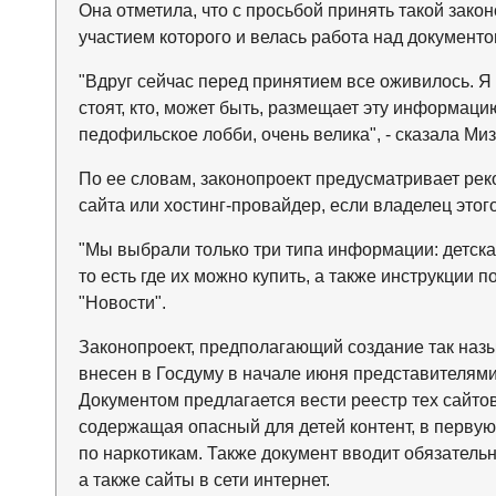
Она отметила, что с просьбой принять такой зако
участием которого и велась работа над документо
"Вдруг сейчас перед принятием все оживилось. Я у
стоят, кто, может быть, размещает эту информацию 
педофильское лобби, очень велика", - сказала Ми
По ее словам, законопроект предусматривает ре
сайта или хостинг-провайдер, если владелец этог
"Мы выбрали только три типа информации: детска
то есть где их можно купить, а также инструкции п
"Новости".
Законопроект, предполагающий создание так наз
внесен в Госдуму в начале июня представителями
Документом предлагается вести реестр тех сайтов
содержащая опасный для детей контент, в первую 
по наркотикам. Также документ вводит обязатель
а также сайты в сети интернет.