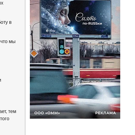
ых
оту в
 что мы
и
ет, тем
того