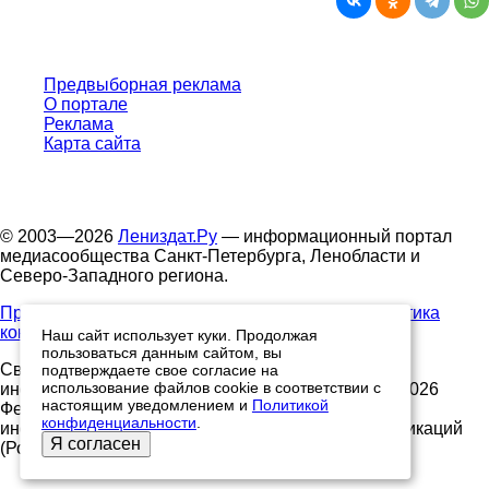
Предвыборная реклама
О портале
Реклама
Карта сайта
© 2003—2026
Лениздат.Ру
— информационный портал
медиасообщества Санкт-Петербурга, Ленобласти и
Северо-Западного региона.
Правила использования содержания сайта.
Политика
конфиденциальности.
Наш сайт использует куки. Продолжая
пользоваться данным сайтом, вы
Свидетельство о регистрации средства массовой
подтверждаете свое согласие на
использование файлов cookie в соответствии с
информации ЭЛ №ФС77-91046, выданное 10.03.2026
настоящим уведомлением и
Политикой
Федеральной службой по надзору в сфере связи,
конфиденциальности
.
информационных технологий и массовых коммуникаций
Я согласен
(Роскомнадзор)