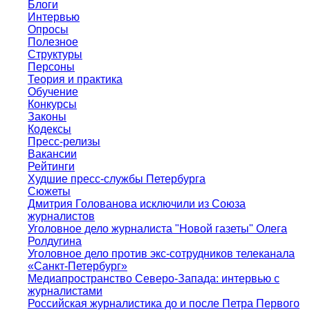
Блоги
Интервью
Опросы
Полезное
Структуры
Персоны
Теория и практика
Обучение
Конкурсы
Законы
Кодексы
Пресс-релизы
Вакансии
Рейтинги
Худшие пресс-службы Петербурга
Сюжеты
Дмитрия Голованова исключили из Союза
журналистов
Уголовное дело журналиста "Новой газеты" Олега
Ролдугина
Уголовное дело против экс-сотрудников телеканала
«Санкт-Петербург»
Медиапространство Северо-Запада: интервью с
журналистами
Российская журналистика до и после Петра Первого