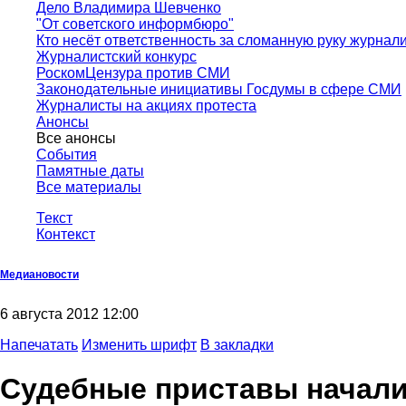
Дело Владимира Шевченко
"От советского информбюро"
Кто несёт ответственность за сломанную руку журнал
Журналистский конкурс
РоскомЦензура против СМИ
Законодательные инициативы Госдумы в сфере СМИ
Журналисты на акциях протеста
Анонсы
Все анонсы
События
Памятные даты
Все материалы
Текст
Контекст
Медиановости
6 августа 2012 12:00
Напечатать
Изменить шрифт
В закладки
Судебные приставы начали