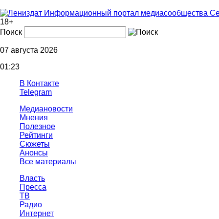
Информационный портал медиасообщества Се
18+
Поиск
07 августа 2026
01:23
В Контакте
Telegram
Медиановости
Мнения
Полезное
Рейтинги
Сюжеты
Анонсы
Все материалы
Власть
Пресса
ТВ
Радио
Интернет