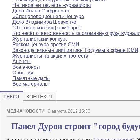
Нет иноагентов, есть журналисты
Дело Ивана Сафронова
«Спецоперационная» цензура
Дело Владимира Шевченко
"От советского информбюро"
Кто несёт ответственность за сломанную руку журнал
Журналистский конкурс
РоскомЦензура против СМИ
Законодательные инициативы Госдумы в сфере СМИ
Журналисты на акциях протеста
Анонсы
Все анонсы
События
Памятные даты
Все материалы
ТЕКСТ
КОНТЕКСТ
МЕДИАНОВОСТИ
6 августа 2012 15:30
Павел Дуров строит "город буд
6 августа в интернете появился сайт
"Город за стеной"
. 