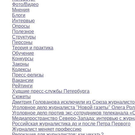
Фото/Видео
Мнения
Блоги
Интервью
Опросы
Полезное
Структуры
Персоны
Теория и практика
Обучение
Конкурсы
Законы
Кодексы
Пресс-релизы
Вакансии
Рейтинги
Худшие пресс-службы Петербурга
Сюжеты
Дмитрия Голованова исключили из Союза журналисто
Уголовное дело журналиста "Новой газеты" Олега Ро
Уголовное дело против экс-сотрудников телеканала «
Медиапространство Северо-Запада: интервью с журн
Российская журналистика до и после Петра Первого
Журналист меняет профессию
Релокация для журналистов: как уехать?