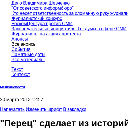
Дело Владимира Шевченко
"От советского информбюро"
Кто несёт ответственность за сломанную руку журнал
Журналистский конкурс
РоскомЦензура против СМИ
Законодательные инициативы Госдумы в сфере СМИ
Журналисты на акциях протеста
Анонсы
Все анонсы
События
Памятные даты
Все материалы
Текст
Контекст
Медиановости
20 марта 2013 12:57
Напечатать
Изменить шрифт
В закладки
"Перец" сделает из истори