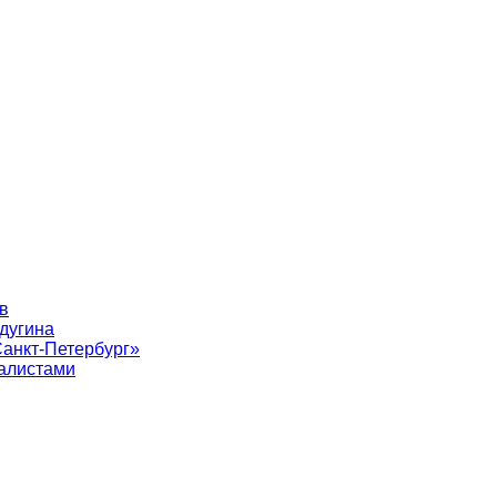
в
лдугина
Санкт-Петербург»
алистами