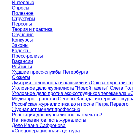
Интервью
Опросы
Полезное
Структуры
Персоны
Теория и практика
Обучение
Конкурсы
Законы
Кодексы
Пресс-релизы
Вакансии
Рейтинги
Худшие пресс-службы Петербурга
Сюжеты
Дмитрия Голованова исключили из Союза журналисто
Уголовное дело журналиста "Новой газеты" Олега Ро
Уголовное дело против экс-сотрудников телеканала «
Медиапространство Северо-Запада: интервью с журн
Российская журналистика до и после Петра Первого
Журналист меняет профессию
Релокация для журналистов: как уехать?
Нет иноагентов, есть журналисты
Дело Ивана Сафронова
«Спецоперационная» цензура