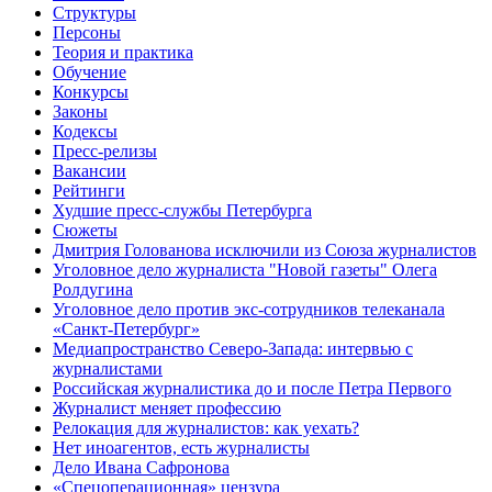
Структуры
Персоны
Теория и практика
Обучение
Конкурсы
Законы
Кодексы
Пресс-релизы
Вакансии
Рейтинги
Худшие пресс-службы Петербурга
Сюжеты
Дмитрия Голованова исключили из Союза журналистов
Уголовное дело журналиста "Новой газеты" Олега
Ролдугина
Уголовное дело против экс-сотрудников телеканала
«Санкт-Петербург»
Медиапространство Северо-Запада: интервью с
журналистами
Российская журналистика до и после Петра Первого
Журналист меняет профессию
Релокация для журналистов: как уехать?
Нет иноагентов, есть журналисты
Дело Ивана Сафронова
«Спецоперационная» цензура