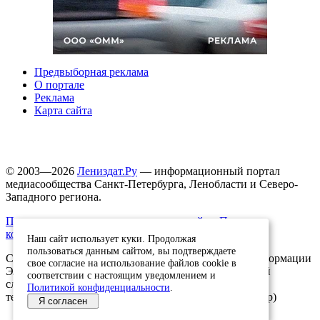
Предвыборная реклама
О портале
Реклама
Карта сайта
© 2003—2026
Лениздат.Ру
— информационный портал
медиасообщества Санкт-Петербурга, Ленобласти и Северо-
Западного региона.
Правила использования содержания сайта.
Политика
конфиденциальности.
Наш сайт использует куки. Продолжая
пользоваться данным сайтом, вы подтверждаете
Свидетельство о регистрации средства массовой информации
свое согласие на использование файлов cookie в
ЭЛ №ФС77-91046, выданное 10.03.2026 Федеральной
соответствии с настоящим уведомлением и
службой по надзору в сфере связи, информационных
Политикой конфиденциальности
.
технологий и массовых коммуникаций (Роскомнадзор)
Я согласен