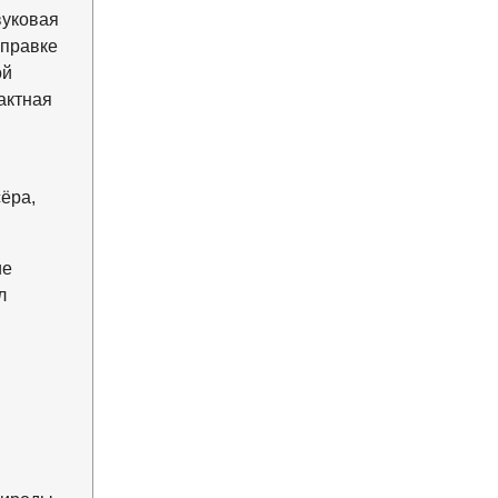
вуковая
справке
ой
актная
я
ёра,
ие
л