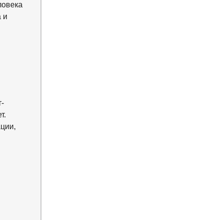
ловека
 и
-
т.
ции,