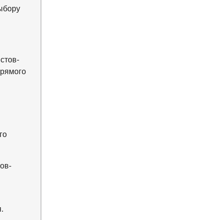
ыбору
стов-
прямого
го
ов-
ы
.