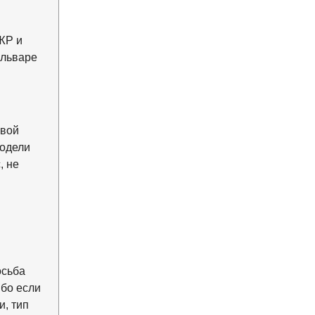
ЖР и
ульваре
ивой
модели
, не
осьба
ибо если
и, тип