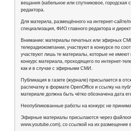
вещания (кабельное или спутниковое, городская 
редактора.
Для материла, размещённого на интернет-сайте/по
специализация, ФИО главного редактора и директ
Внимание: материалы печатных или эфирных СМИ
телерадиокомпании, участвуют в конкурсе по со
участвуют лишь те материалы, которые не имеют 
конкурс материала, проходящего по интернет-тел
как и в случае с эфирными СМИ.
Публикация в газете (журнале) присылается в от
распечатку в формате OpenOffice и ссылку на пуб
материале должна быть чётко обозначена дата его
Неопубликованные работы на конкурс не принима
Эфирные материалы присылаются через файлооб
www.youtube.com), со ссылкой на их размещение в