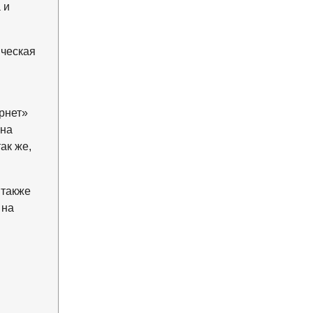
 и
ическая
рнет»
 на
ак же,
 также
 на