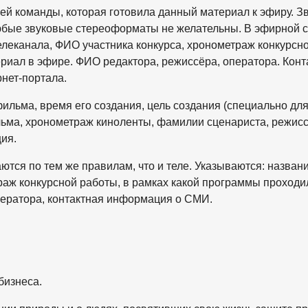
й команды, которая готовила данный материал к эфиру. З
юбые звуковые стереоформаты не желательны. В эфирной 
телеканала, ФИО участника конкурса, хронометраж конкурсн
риал в эфире. ФИО редактора, режиссёра, оператора. Конт
нет-портала.
ильма, время его создания, цель создания (специально дл
льма, хронометраж киноленты, фамилии сценариста, режисс
ия.
ся по тем же правилам, что и теле. Указываются: назван
аж конкурсной работы, в рамках какой программы проходи
ператора, контактная информация о СМИ.
бизнеса.