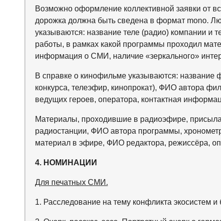
Возможно оформление коллективной заявки от все
дорожка должна быть сведена в формат mono. Л
указываются: название теле (радио) компании и 
работы, в рамках какой программы проходил мате
информация о СМИ, наличие «зеркального» интер
В справке о кинофильме указываются: название ф
конкурса, телеэфир, кинопрокат), ФИО автора фи
ведущих героев, оператора, контактная информац
Материалы, проходившие в радиоэфире, присылают
радиостанции, ФИО автора программы, хронометр
материал в эфире, ФИО редактора, режиссёра, о
4. НОМИНАЦИИ
Для печатных СМИ.
1. Расследование на тему конфликта экосистем и 