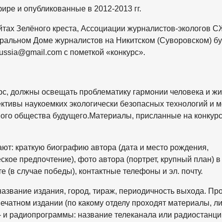
ре и опубликованные в 2012-2013 гг.
йтах Зелёного креста, Ассоциации журналистов-экологов С
ральном Доме журналистов на Никитском (Суворовском) б
russia@gmail.com с пометкой «конкурс».
рс, должны освещать проблематику гармонии человека и ж
ективы наукоемких экологически безопасных технологий и 
ого общества будущего.Материалы, присланные на конкурс
ют: краткую биографию автора (дата и место рождения,
кое предпочтение), фото автора (портрет, крупный план) в
 (в случае победы), контактные телефоны и эл. почту.
азвание издания, город, тираж, периодичность выхода. Пр
ечатном издании (по какому отделу проходят материалы, л
- и радиопрограммы: название телеканала или радиостанци