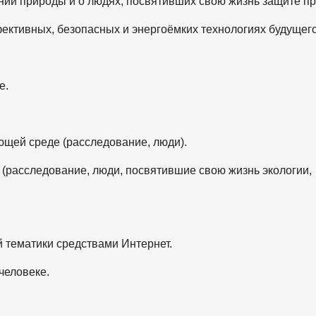
монии природы и о людях, посвятивших свою жизнь защите п
фективных, безопасных и энергоёмких технологиях будущего
е.
ющей среде (расследование, люди).
(расследование, люди, посвятившие свою жизнь экологии,
й тематики средствами Интернет.
человеке.