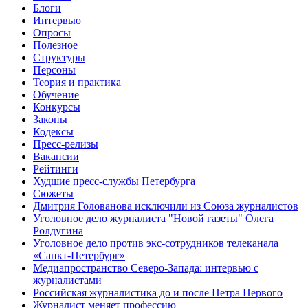
Блоги
Интервью
Опросы
Полезное
Структуры
Персоны
Теория и практика
Обучение
Конкурсы
Законы
Кодексы
Пресс-релизы
Вакансии
Рейтинги
Худшие пресс-службы Петербурга
Сюжеты
Дмитрия Голованова исключили из Союза журналистов
Уголовное дело журналиста "Новой газеты" Олега
Ролдугина
Уголовное дело против экс-сотрудников телеканала
«Санкт-Петербург»
Медиапространство Северо-Запада: интервью с
журналистами
Российская журналистика до и после Петра Первого
Журналист меняет профессию