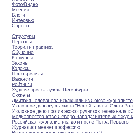
Фото/Видео
Мнения
Блоги
Интервью
Опросы
Полезное
Структуры
Персоны
Теория и практика
Обучение
Конкурсы
Законы
Кодексы
Пресс-релизы
Вакансии
Рейтинги
Худшие пресс-службы Петербурга
Сюжеты
Дмитрия Голованова исключили из Союза журналисто
Уголовное дело журналиста "Новой газеты" Олега Ро
Уголовное дело против экс-сотрудников телеканала «
Медиапространство Северо-Запада: интервью с журн
Российская журналистика до и после Петра Первого
Журналист меняет профессию
Релокация для журналистов: как уехать?