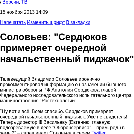
/
Версии
,
ТВ
15 ноября 2013 14:09
Напечатать
Изменить шрифт
В закладки
Соловьев: "Сердюков
примеряет очередной
начальственный пиджачок"
Телеведущий Владимир Соловьев иронично
прокомментировал информацию о назначении бывшего
министра обороны РФ Анатолия Сердюкова главой
Федерального исследовательского испытательного центра
машиностроения "Ростехнологии".
"Ну вот и всё. Всем спасибо. Сердюков примеряет
очередной начальственный пиджачок. Уже не свидетель!
Теперь директор!!!! Васильеву (Евгению, главную
подозреваемую в деле "Оборонсервиса" – прим. ред.) в
замы?" – спрашивает Соловьев в своем
Twitter
.