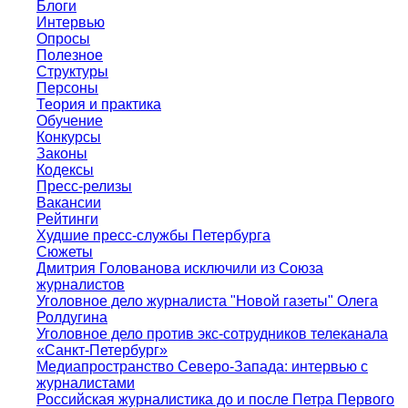
Блоги
Интервью
Опросы
Полезное
Структуры
Персоны
Теория и практика
Обучение
Конкурсы
Законы
Кодексы
Пресс-релизы
Вакансии
Рейтинги
Худшие пресс-службы Петербурга
Сюжеты
Дмитрия Голованова исключили из Союза
журналистов
Уголовное дело журналиста "Новой газеты" Олега
Ролдугина
Уголовное дело против экс-сотрудников телеканала
«Санкт-Петербург»
Медиапространство Северо-Запада: интервью с
журналистами
Российская журналистика до и после Петра Первого