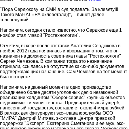
"Пора Сердюкову на СМИ в суд подавать. За клевету!!!
Такого МАНАГЕРА оклеветали))", – пишет далее
телеведущий.
Напомним, сегодня стало известно, что Сердюков еще 1
ноября стал главой "Ростехнологии".
Отметим, вскоре после отставки Анатолия Сердюкова в
ноябре 2012 года появилась информация о том, что он
назначен на должность советника главы "Ростехнологи"
Сергея Чемезова. В компании тогда это назначение
отрицали, ссылаясь на отсутствие каких-либо документов,
подтверждающих назначение. Сам Чемезов на тот момент
был в отпуске.
Напомним, на данный момент в одно производство
объединено более десяти уголовных дел о незаконной
реализации холдингом "Оборонсервис" крупных объектов
недвижимости министерства. Предварительный ущерб,
нанесенный государству, составляет около 4 млрд рублей.
В рамках дел фигурируют экс–глава юрслужбы ООО
"МИРА" Дмитрий Митяев, экс-глава Центра правовой
поддержки "Эксперт" Екатерина Сметанова и ее муж, экс-
гендиректор окружного материального склада Московского