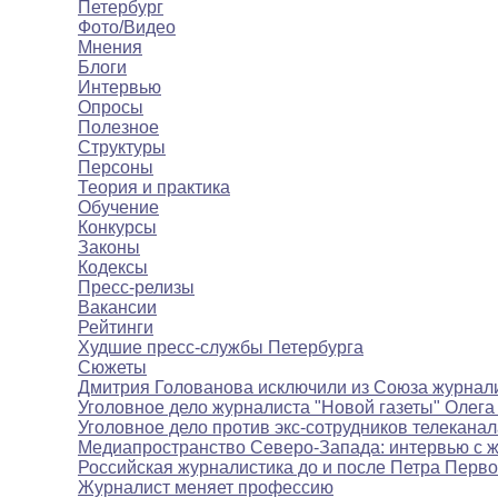
Петербург
Фото/Видео
Мнения
Блоги
Интервью
Опросы
Полезное
Структуры
Персоны
Теория и практика
Обучение
Конкурсы
Законы
Кодексы
Пресс-релизы
Вакансии
Рейтинги
Худшие пресс-службы Петербурга
Сюжеты
Дмитрия Голованова исключили из Союза журнал
Уголовное дело журналиста "Новой газеты" Олега
Уголовное дело против экс-сотрудников телекана
Медиапространство Северо-Запада: интервью с 
Российская журналистика до и после Петра Перво
Журналист меняет профессию