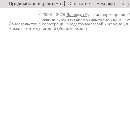
Предвыборная реклама
О портале
Реклама
Кар
© 2003—2026
Лениздат.Ру
— информационный п
Правила использования содержания сайта.
По
Свидетельство о регистрации средства массовой информации
массовых коммуникаций (Роскомнадзор)