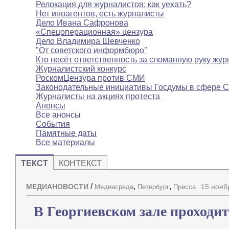
Релокация для журналистов: как уехать?
Нет иноагентов, есть журналисты
Дело Ивана Сафронова
«Спецоперационная» цензура
Дело Владимира Шевченко
"От советского информбюро"
Кто несёт ответственность за сломанную руку жур
Журналистский конкурс
РоскомЦензура против СМИ
Законодательные инициативы Госдумы в сфере 
Журналисты на акциях протеста
Анонсы
Все анонсы
События
Памятные даты
Все материалы
ТЕКСТ
КОНТЕКСТ
/
,
,
МЕДИАНОВОСТИ
15 нояб
Медиасреда
Петербург
Пресса
В Георгиевском зале проходи