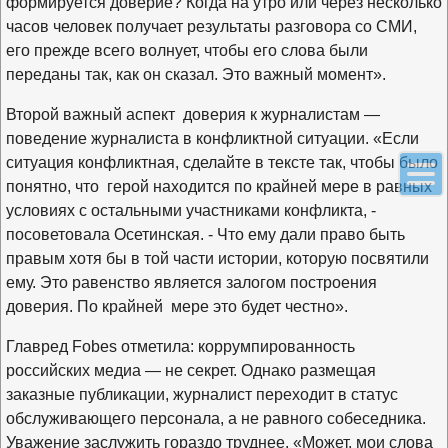
формируется доверие? Когда на утро или через несколько
часов человек получает результаты разговора со СМИ,
его прежде всего волнует, чтобы его слова были
переданы так, как он сказал. Это важный момент».
Второй важный аспект доверия к журналистам —
поведение журналиста в конфликтной ситуации. «Если
ситуация конфликтная, сделайте в тексте так, чтобы было
понятно, что
герой находится по крайней мере в равных
условиях с остальными участниками конфликта, -
посоветовала Осетинская. - Что ему дали право быть
правым хотя бы в той части истории, которую посвятили
ему. Это равенство является залогом построения
доверия. По крайней
мере это будет честно».
Главред
Fobes
отметила: коррумпированность
российских медиа — не секрет. Однако размещая
заказные публикации, журналист переходит в статус
обслуживающего персонала, а не равного собеседника.
Уважение заслужить гораздо труднее. «Может, мои слова