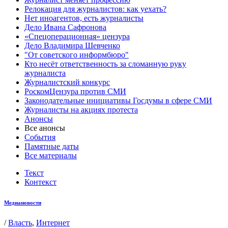
Релокация для журналистов: как уехать?
Нет иноагентов, есть журналисты
Дело Ивана Сафронова
«Спецоперационная» цензура
Дело Владимира Шевченко
"От советского информбюро"
Кто несёт ответственность за сломанную руку
журналиста
Журналистский конкурс
РоскомЦензура против СМИ
Законодательные инициативы Госдумы в сфере СМИ
Журналисты на акциях протеста
Анонсы
Все анонсы
События
Памятные даты
Все материалы
Текст
Контекст
Медиановости
/
Власть
,
Интернет