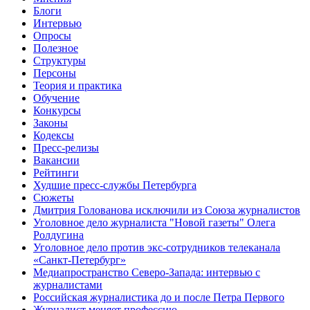
Блоги
Интервью
Опросы
Полезное
Структуры
Персоны
Теория и практика
Обучение
Конкурсы
Законы
Кодексы
Пресс-релизы
Вакансии
Рейтинги
Худшие пресс-службы Петербурга
Сюжеты
Дмитрия Голованова исключили из Союза журналистов
Уголовное дело журналиста "Новой газеты" Олега
Ролдугина
Уголовное дело против экс-сотрудников телеканала
«Санкт-Петербург»
Медиапространство Северо-Запада: интервью с
журналистами
Российская журналистика до и после Петра Первого
Журналист меняет профессию