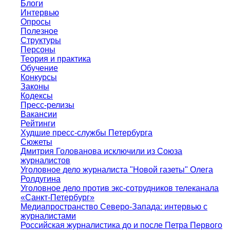
Блоги
Интервью
Опросы
Полезное
Структуры
Персоны
Теория и практика
Обучение
Конкурсы
Законы
Кодексы
Пресс-релизы
Вакансии
Рейтинги
Худшие пресс-службы Петербурга
Сюжеты
Дмитрия Голованова исключили из Союза
журналистов
Уголовное дело журналиста "Новой газеты" Олега
Ролдугина
Уголовное дело против экс-сотрудников телеканала
«Санкт-Петербург»
Медиапространство Северо-Запада: интервью с
журналистами
Российская журналистика до и после Петра Первого