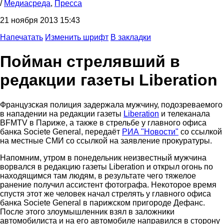
/
Медиасреда
,
Пресса
21 ноября 2013 15:43
Напечатать
Изменить шрифт
В закладки
Пойман стрелявший в
редакции газеты Liberation
Французская полиция задержала мужчину, подозреваемого
в нападении на редакции газеты
Liberation
и телеканала
BFMTV в Париже, а также в стрельбе у главного офиса
банка Societe General, передаёт
РИА "Новости"
со сcылкой
на местные СМИ со ссылкой на заявление прокуратуры.
Напомним, утром в понедельник неизвестный мужчина
ворвался в редакцию газеты Liberation и открыл огонь по
находящимся там людям, в результате чего тяжелое
ранение получил ассистент фотографа. Некоторое время
спустя этот же человек начал стрелять у главного офиса
банка Societe General в парижском пригороде Дефанс.
После этого злоумышленник взял в заложники
автомобилиста и на его автомобиле направился в сторону