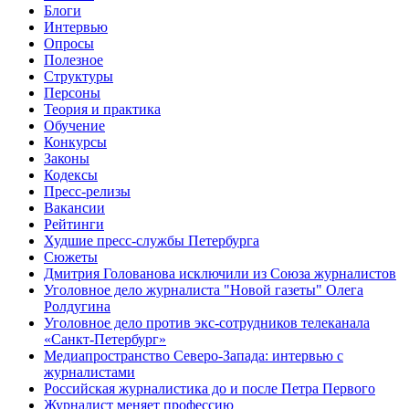
Блоги
Интервью
Опросы
Полезное
Структуры
Персоны
Теория и практика
Обучение
Конкурсы
Законы
Кодексы
Пресс-релизы
Вакансии
Рейтинги
Худшие пресс-службы Петербурга
Сюжеты
Дмитрия Голованова исключили из Союза журналистов
Уголовное дело журналиста "Новой газеты" Олега
Ролдугина
Уголовное дело против экс-сотрудников телеканала
«Санкт-Петербург»
Медиапространство Северо-Запада: интервью с
журналистами
Российская журналистика до и после Петра Первого
Журналист меняет профессию