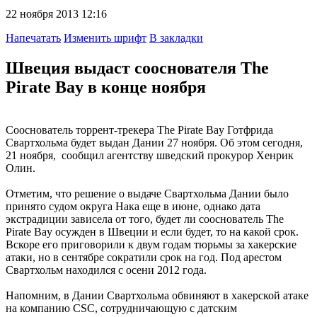
22 ноября 2013 12:16
Напечатать
Изменить шрифт
В закладки
Швеция выдаст сооснователя The
Pirate Bay в конце ноября
Сооснователь торрент-трекера The Pirate Bay Готфрида
Свартхольма будет выдан Дании 27 ноября. Об этом сегодня,
21 ноября, сообщил агентству шведский прокурор Хенрик
Олин.
Отметим, что решение о выдаче Свартхольма Дании было
принято судом округа Нака еще в июне, однако дата
экстрадиции зависела от того, будет ли сооснователь The
Pirate Bay осужден в Швеции и если будет, то на какой срок.
Вскоре его приговорили к двум годам тюрьмы за хакерские
атаки, но в сентябре сократили срок на год. Под арестом
Свартхольм находился с осени 2012 года.
Напомним, в Дании Свартхольма обвиняют в хакерской атаке
на компанию CSC, сотрудничающую с датским