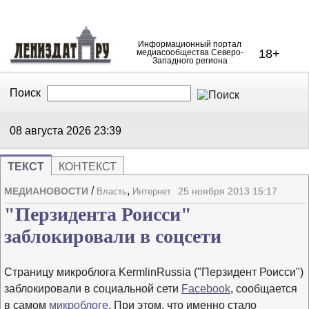
Информационный портал
18+
медиасообщества Северо-
Западного региона
Поиск
В Контакте
Telegram
08 августа 2026
23:39
ТЕКСТ
КОНТЕКСТ
/
,
МЕДИАНОВОСТИ
25 ноября 2013 15:17
Власть
Интернет
Напечата
Изме
"Перзидента Роисси"
заблокировали в соцсети
Страницу микроблога KermlinRussia ("Пeрзидент Роисси")
заблокировали в социальной сети
Facebook
, сообщается
в самом
микроблоге
. При этом, что именно стало