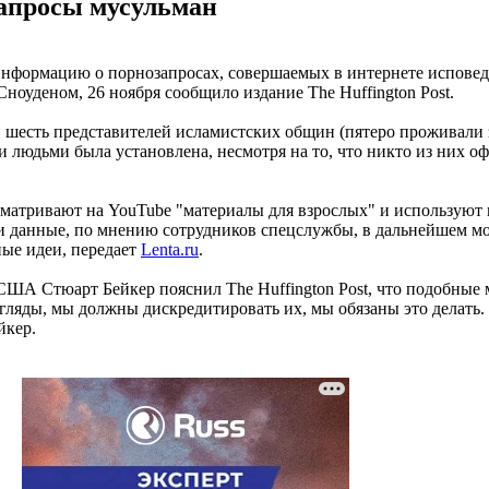
апросы мусульман
нформацию о порнозапросах, совершаемых в интернете исповед
оуденом, 26 ноября сообщило издание The Huffington Post.
шесть представителей исламистских общин (пятеро проживали з
и людьми была установлена, несмотря на то, что никто из них о
атривают на YouTube "материалы для взрослых" и используют в
данные, по мнению сотрудников спецслужбы, в дальнейшем можн
ые идеи, передает
Lenta.ru
.
ША Стюарт Бейкер пояснил The Huffington Post, что подобные
ляды, мы должны дискредитировать их, мы обязаны это делать. 
йкер.