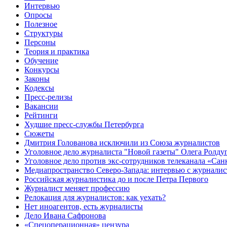
Интервью
Опросы
Полезное
Структуры
Персоны
Теория и практика
Обучение
Конкурсы
Законы
Кодексы
Пресс-релизы
Вакансии
Рейтинги
Худшие пресс-службы Петербурга
Сюжеты
Дмитрия Голованова исключили из Союза журналистов
Уголовное дело журналиста "Новой газеты" Олега Ролду
Уголовное дело против экс-сотрудников телеканала «Сан
Медиапространство Северо-Запада: интервью с журнали
Российская журналистика до и после Петра Первого
Журналист меняет профессию
Релокация для журналистов: как уехать?
Нет иноагентов, есть журналисты
Дело Ивана Сафронова
«Спецоперационная» цензура