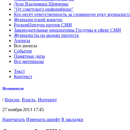
Дело Владимира Шевченко
"От советского информбюро"
Кто несёт ответственность за сломанную руку журналист
Журналистский конкурс
РоскомЦензура против СМИ
Законодательные инициативы Госдумы в сфере СМИ
Журналисты на акциях протеста
Анонсы
Все анонсы
События
Памятные даты
Все материалы
Текст
Контекст
Медиановости
/
Версии
,
Власть
,
Интернет
27 ноября 2013 17:45
Напечатать
Изменить шрифт
В закладки