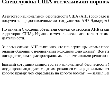
Спецслужбы США отслеживали порноз
Агентство национальной безопасности США (АНБ) собирало и
документы, предоставленные экс-сотрудником АНБ Эдвардом Сн
По данным Сноудена, объектами слежки со стороны АНБ стали 
территории США). Издание отмечает, слежка агентства за этим
деятельности.
За время слежки АНБ выяснило, что приверженцы ислама просм
онлайн-общении с неопытными молодыми девушками". Все эти 
дискредитировать распространяемые такими людьми религиозн
Бывший сотрудник министерства национальной безопасности С
люди пропагандируют среди американцев свои радикальные взг
кого-то правду, чем сбрасывать на кого-то бомбы", — заявил Бе