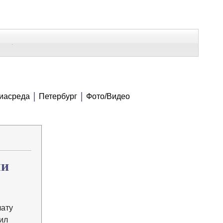
В Контакте
Telegram
СЕ МАТЕРИАЛЫ
иасреда
Петербург
Фото/Видео
Напечатать
Изменить шрифт
В закладки
ли
лату
ил