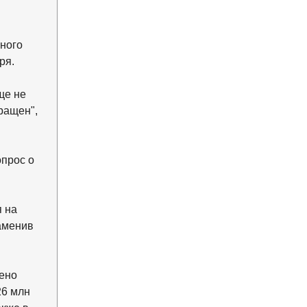
ного
бря.
ще не
ращен",
опрос о
 на
аменив
лено
26 млн