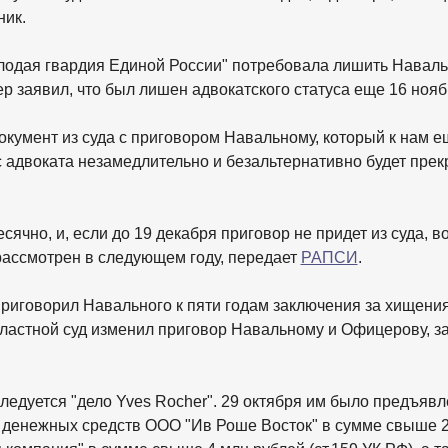
ник.
лодая гвардия Единой России" потребовала лишить Наваль
ер заявил, что был лишен адвокатского статуса еще 16 ноя
кумент из суда с приговором Навальному, который к нам е
ус адвоката незамедлительно и безальтернативно будет прек
ячно, и, если до 19 декабря приговор не придет из суда, в
рассмотрен в следующем году, передает
РАПСИ
.
риговорил Навального к пяти годам заключения за хищения
бластной суд изменил приговор Навальному и Офицерову, з
ледуется "дело Yves Rocher". 29 октября им было предъяв
 денежных средств ООО "Ив Роше Восток" в сумме свыше 