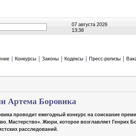
07 августа 2026
13:38
ОЕ
РЕЙТИНГИ
СЮЖЕТЫ
АНОНСЫ
В
ение
Конкурсы
Законы
Кодексы
Пресс-релизы
Вак
ии Артема Боровика
ика проводит ежегодный конкурс на соискание прем
во. Мастерство». Жюри, которое возглавляет Генрих Б
истских расследований.