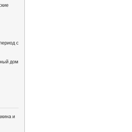
ские
период с
ьный дом
кина и