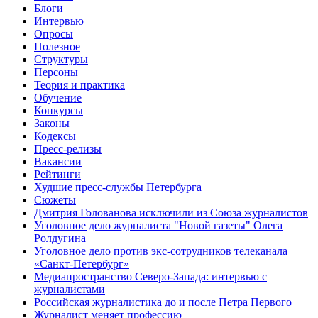
Блоги
Интервью
Опросы
Полезное
Структуры
Персоны
Теория и практика
Обучение
Конкурсы
Законы
Кодексы
Пресс-релизы
Вакансии
Рейтинги
Худшие пресс-службы Петербурга
Сюжеты
Дмитрия Голованова исключили из Союза журналистов
Уголовное дело журналиста "Новой газеты" Олега
Ролдугина
Уголовное дело против экс-сотрудников телеканала
«Санкт-Петербург»
Медиапространство Северо-Запада: интервью с
журналистами
Российская журналистика до и после Петра Первого
Журналист меняет профессию