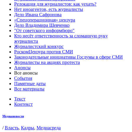
Релокация для журналистов: как уехать?
Нет иноагентов, есть журналисты
Дело Ивана Сафронова
«Спецоперационная» цензура
Дело Владимира Шевченко
"От советского информбюро"
Кто несёт ответственность за сломанную руку
журналиста
Журналистский конкурс
РоскомЦензура против СМИ
Законодательные инициативы Госдумы в сфере СМИ
Журналисты на акциях протеста
Анонсы
Все анонсы
События
Памятные даты
Все материалы
Текст
Контекст
Медиановости
/
Власть
,
Кадры
,
Медиасреда