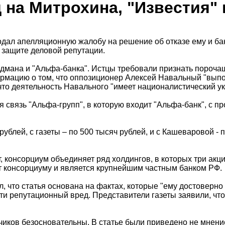
 на Митрохина, "Известия"
ал апелляционную жалобу на решение об отказе ему и банк
 защите деловой репутации.
ридмана и "Альфа-банка". Истцы требовали признать поро
ормацию о том, что оппозиционер Алексей Навальный "выпо
 что деятельность Навального "имеет националистический ук
связь "Альфа-групп", в которую входит "Альфа-банк", с пр
блей, с газеты – по 500 тысяч рублей, и с Кашеваровой - п
ет, консорциум объединяет ряд холдингов, в которых три а
т консорциуму и является крупнейшим частным банком РФ.
 что статья основана на фактах, которые "ему достоверно и
сти репутационный вред. Представители газеты заявили, чт
тчиков безосновательны. В статье были приведено не мнени