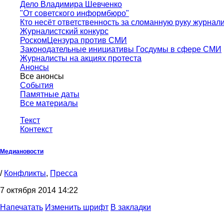
Дело Владимира Шевченко
"От советского информбюро"
Кто несёт ответственность за сломанную руку журнал
Журналистский конкурс
РоскомЦензура против СМИ
Законодательные инициативы Госдумы в сфере СМИ
Журналисты на акциях протеста
Анонсы
Все анонсы
События
Памятные даты
Все материалы
Текст
Контекст
Медиановости
/
Конфликты
,
Пресса
7 октября 2014 14:22
Напечатать
Изменить шрифт
В закладки