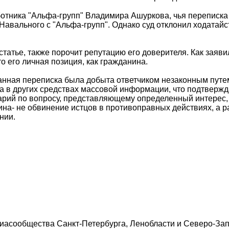
-работника "Альфа-групп" Владимира Ашуркова, чья перепи
вального с "Альфа-групп". Однако суд отклонил ходатайст
статье, также порочит репутацию его доверителя. Как зая
о его личная позиция, как гражданина.
о данная переписка была добыта ответчиком незаконным путе
 в других средствах массовой информации, что подтвержда
рий по вопросу, представляющему определенный интерес, 
ина- не обвинение истцов в противоправных действиях, а 
нии.
сообщества Санкт-Петербурга, Ленобласти и Северо-Зап