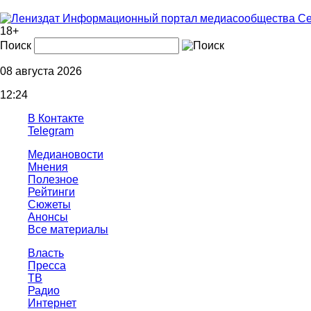
Информационный портал медиасообщества Се
18+
Поиск
08 августа 2026
12:24
В Контакте
Telegram
Медиановости
Мнения
Полезное
Рейтинги
Сюжеты
Анонсы
Все материалы
Власть
Пресса
ТВ
Радио
Интернет