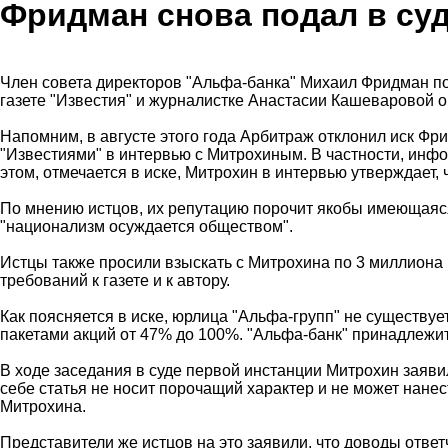
Фридман снова подал в суд
Член совета директоров "Альфа-банка" Михаил Фридман под
газете "Известия" и журналистке Анастасии Кашеваровой о
Напомним, в августе этого года Арбитраж отклонил иск Ф
"Известиями" в интервью с Митрохиным. В частности, инф
этом, отмечается в иске, Митрохин в интервью утверждает,
По мнению истцов, их репутацию порочит якобы имеющаяся 
"национализм осуждается обществом".
Истцы также просили взыскать с Митрохина по 3 миллиона ру
требований к газете и к автору.
Как поясняется в иске, юрлица "Альфа-групп" не существу
пакетами акций от 47% до 100%. "Альфа-банк" принадлежи
В ходе заседания в суде первой инстанции Митрохин заявил,
себе статья не носит порочащий характер и не может нане
Митрохина.
Представители же истцов на это заявили, что доводы отве