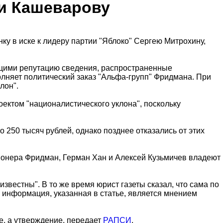
 и Кашеварову
у в иске к лидеру партии "Яблоко" Сергею Митрохину,
чащими репутацию сведения, распространенные
лняет политический заказ "Альфа-групп" Фридмана. При
лон".
оектом "националистического уклона", поскольку
о 250 тысяч рублей, однако позднее отказались от этих
кционера Фридман, Герман Хан и Алексей Кузьмичев владеют
звестны". В то же время юрист газеты сказал, что сама по
о информация, указанная в статье, является мнением
е, а утверждение, передает
РАПСИ
.