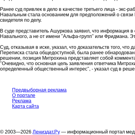
Ранее суд привлек в дело в качестве третьего лица - экс
Навальным стала основанием для предположений о связи На
свидетеля по делу.
В суде представитель Ашуркова заявил, что информация в 
Навального, а не от имени "Альфа-групп" или Фридмана. Эт
Суд, отказывая в иске, указал, что доказательств того, чт
Переписка стала общедоступной, была ранее обнародована
решении, позиция Митрохина представляет собой коммента
"Очевидно, что основная цель заявления ответчика Митрох
определенный общественный интерес", - указал суд в реше
Предвыборная реклама
О портале
Реклама
Карта сайта
© 2003—2026
Лениздат.Ру
— информационный портал медиа