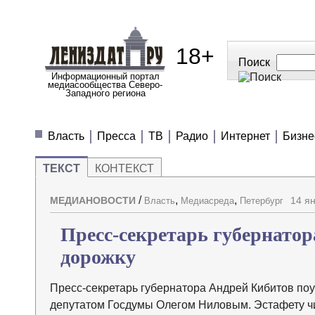
18+
Поиск
Информационный портал
медиасообщества Северо-
Западного региона
МЕДИАНОВОСТИ
МНЕНИЯ
ПОЛЕЗН
Власть
Пресса
ТВ
Радио
Интернет
Бизне
ТЕКСТ
КОНТЕКСТ
/
,
,
МЕДИАНОВОСТИ
14 я
Власть
Медиасреда
Петербург
Пресс-секретарь губернатор
дорожку
Пресс-секретарь губернатора Андрей Кибитов по
депутатом Госдумы Олегом Ниловым. Эстафету ч