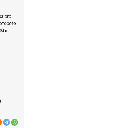
снега
оторого
ать
.
в