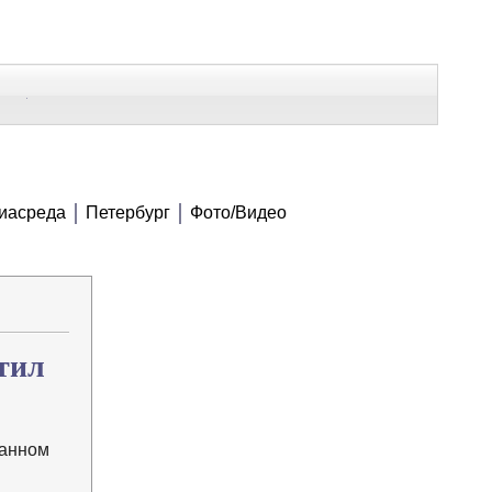
В Контакте
Telegram
СЕ МАТЕРИАЛЫ
иасреда
Петербург
Фото/Видео
Напечатать
Изменить шрифт
В закладки
тил
ванном