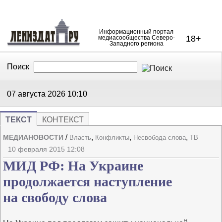
Информационный портал
18+
медиасообщества Северо-
Западного региона
Поиск
В Контакте
Telegram
07 августа 2026
10:10
ТЕКСТ
КОНТЕКСТ
/
,
,
,
МЕДИАНОВОСТИ
Власть
Конфликты
Несвобода слова
ТВ
Напечата
Изме
10 февраля 2015 12:08
МИД РФ: На Украине
продолжается наступление
на свободу слова