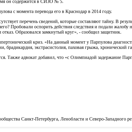
емя он содержится в СИЗО № 5.
лова с момента перевода его в Краснодар в 2014 году.
тствует перечень сведений, которые составляют тайну. В резул
чего? Пробовали оспорить действия следствия и подали жалобу на
л отказ. Образовался замкнутый круг
», - сообщил защитник.
гипертонический криз. «На данный момент у Парпулова диагност
ни, брадикардия, экстрасистолия, паховая грыжа, хронический г
ся. Также адвокат добавил, что «с Олимпиадой задержание Парп
бщества Санкт-Петербурга, Ленобласти и Северо-Западного ре
циальности.