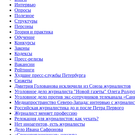
Интервью
Опросы
Полезное
Структуры
Персоны
Теория и практика
Обучение
Конкурсы
Законы
Кодексы
Пресс-релизы
Вакансии
Рейтинги
Худшие пресс-службы Петербурга
Сюжеты
Дмитрия Голованова исключили из Союза журналистов
Уголовное дело журналиста "Новой газеты" Олега Ролду
Уголовное дело против экс-сотрудников телеканала «Сан
Медиапространство Северо-Запада: интервью с журнали
Российская журналистика до и после Петра Первого
Журналист меняет профессию
Релокация для журналистов: как уехать?
Нет иноагентов, есть журналисты
Дело Ивана Сафронова
«Спецоперационная» цензура