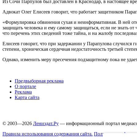
Из Сочи Парпулов был доставлен в Краснодар, в настоящее вр
Адвокат Олег Елисеев говорит, что работает защитником Парапу
«Формулировка обвинения сухая и неинформативная. В ней отсу
защищать человека и ему самому защищаться, если не знать от 
что перечень этих сведений тоже тайна, и на жалобу последова
Елисеев говорит, что при задержании у Парапулова случился 
степени, хроническая сердечная недостаточность третьей степе
Однако, изменить меру пресечения подзащитному пока не удает
Предвыборная реклама
О портале
Реклама
Карта сайта
© 2003—2026
Лениздат.Ру
— информационный портал медиасоо
Правила использования содержания сайта.
Политика конфиден