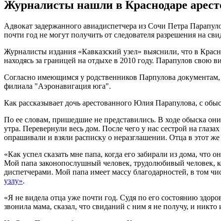
Журналисты нашли в Краснодаре аресто
Адвокат задержанного авиадиспетчера из Сочи Петра Парапулов
почти год не могут получить от следователя разрешения на сви
Журналисты издания «Кавказский узел» выяснили, что в Красн
находясь за границей на отдыхе в 2010 году. Парапулов свою ви
Согласно имеющимся у родственников Парпулова документам, 
филиала "Аэронавигация юга".
Как рассказывает дочь арестованного Юлия Парапулова, с обыс
По ее словам, пришедшие не представились. В ходе обыска он
утра. Перевернули весь дом. После чего у нас сестрой на глаза
опрашивали и взяли расписку о неразглашении. Отца в этот же д
«Как успел сказать мне папа, когда его забирали из дома, что о
Мой папа законопослушный человек, трудолюбивый человек, кот
диспетчерами. Мой папа имеет массу благодарностей, в том чи
узлу»
.
«Я не видела отца уже почти год. Судя по его состоянию здоро
звонила мама, сказал, что свиданий с ним я не получу, и никто 