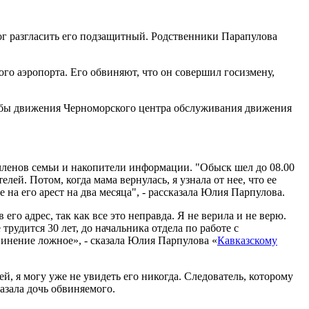
мог разгласить его подзащитный. Родственники Парапулова
о аэропорта. Его обвиняют, что он совершил госизмену,
ужбы движения Черноморского центра обслуживания движения
членов семьи и накопители информации. "Обыск шел до 08.00
лей. Потом, когда мама вернулась, я узнала от нее, что ее
 на его арест на два месяца", - рассказала Юлия Парпулова.
его адрес, так как все это неправда. Я не верила и не верю.
рудится 30 лет, до начальника отдела по работе с
бвинение ложное», - сказала Юлия Парпулова
«
Кавказскому
й, я могу уже не увидеть его никогда. Следователь, которому
казала дочь обвиняемого.