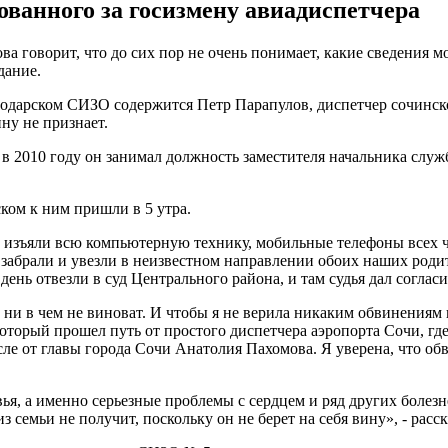
ванного за госизмену авиадиспетчера
а говорит, что до сих пор не очень понимает, какие сведения 
дание.
одарском СИЗО содержится Петр Парапулов, диспетчер сочинског
ну не признает.
в 2010 году он занимал должность заместителя начальника сл
ком к ним пришли в 5 утра.
и изъяли всю компьютерную технику, мобильные телефоны всех 
х забрали и увезли в неизвестном направлении обоих наших родите
ень отвезли в суд Центрального района, и там судья дал согласие
н ни в чем не виноват. И чтобы я не верила никаким обвинениям в 
орый прошел путь от простого диспетчера аэропорта Сочи, где т
сле от главы города Сочи Анатолия Пахомова. Я уверена, что о
вья, а именно серьезные проблемы с сердцем и ряд других болезне
из семьи не получит, поскольку он не берет на себя вину», - расс