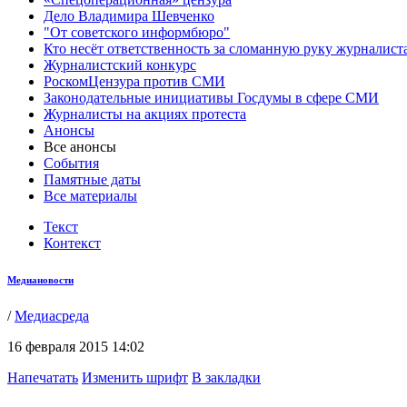
Дело Владимира Шевченко
"От советского информбюро"
Кто несёт ответственность за сломанную руку журналист
Журналистский конкурс
РоскомЦензура против СМИ
Законодательные инициативы Госдумы в сфере СМИ
Журналисты на акциях протеста
Анонсы
Все анонсы
События
Памятные даты
Все материалы
Текст
Контекст
Медиановости
/
Медиасреда
16 февраля 2015 14:02
Напечатать
Изменить шрифт
В закладки