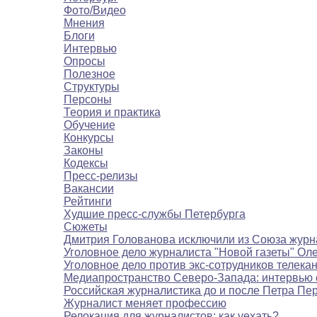
Фото/Видео
Мнения
Блоги
Интервью
Опросы
Полезное
Структуры
Персоны
Теория и практика
Обучение
Конкурсы
Законы
Кодексы
Пресс-релизы
Вакансии
Рейтинги
Худшие пресс-службы Петербурга
Сюжеты
Дмитрия Голованова исключили из Союза журн
Уголовное дело журналиста "Новой газеты" Ол
Уголовное дело против экс-сотрудников телека
Медиапространство Северо-Запада: интервью 
Российская журналистика до и после Петра Пе
Журналист меняет профессию
Релокация для журналистов: как уехать?