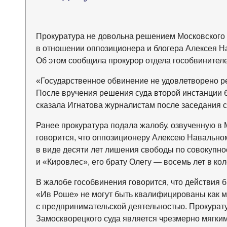
Прокуратура не довольна решением Московского г
в отношении оппозиционера и блогера Алексея Нав
Об этом сообщила прокурор отдела гособвинител
«Государственное обвинение не удовлетворено р
После вручения решения суда второй инстанции 
сказала Игнатова журналистам после заседания с
Ранее прокуратура подала жалобу, озвученную в М
говорится, что оппозиционеру Алексею Навально
в виде десяти лет лишения свободы по совокупн
и «Кировлес», его брату Олегу — восемь лет в ко
В жалобе гособвинения говорится, что действия 
«Ив Роше» не могут быть квалифицированы как 
с предпринимательской деятельностью. Прокурату
Замоскворецкого суда является чрезмерно мягким