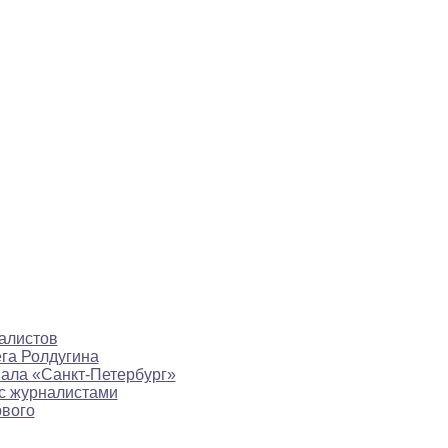
алистов
ега Ролдугина
нала «Санкт-Петербург»
с журналистами
рвого