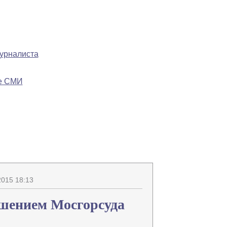
журналиста
ре СМИ
Напечатать
Изменить шрифт
В закладки
015 18:13
шением Мосгорсуда