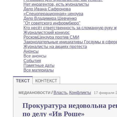
Нет иноагентов, есть журналисты
Дело Ивана Сафронова
«Спецоперационная» цензура
Дело Владимира Шевченко
"От советского информбюро"
Кто несёт ответственность за сломанную руку 
Журналистский конкурс
РоскомЦензура против СМИ
Законодательные инициативы Госдумы в сфе
Журналисты на акциях протеста
Анонсы
Все анонсы
События
Памятные даты
Все материалы
ТЕКСТ
КОНТЕКСТ
/
Власть
,
Конфликты
МЕДИАНОВОСТИ
17 февраля 2
Прокуратура недовольна ре
по делу «Ив Роше»