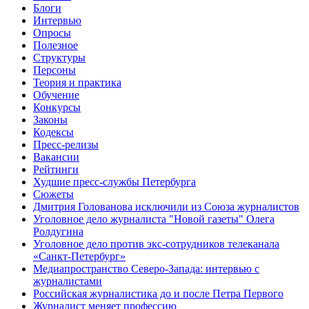
Блоги
Интервью
Опросы
Полезное
Структуры
Персоны
Теория и практика
Обучение
Конкурсы
Законы
Кодексы
Пресс-релизы
Вакансии
Рейтинги
Худшие пресс-службы Петербурга
Сюжеты
Дмитрия Голованова исключили из Союза журналистов
Уголовное дело журналиста "Новой газеты" Олега
Ролдугина
Уголовное дело против экс-сотрудников телеканала
«Санкт-Петербург»
Медиапространство Северо-Запада: интервью с
журналистами
Российская журналистика до и после Петра Первого
Журналист меняет профессию