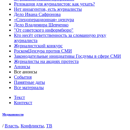
Релокация для журналистов: как уехать?
Нет иноагентов, есть журналисты
Дело Ивана Сафронова
«Спецоперационная» цензура
Дело Владимира Шевченко
"От советского информбюро"
Кто несёт ответственность за сломанную руку
журналиста
Журналистский конкурс
РоскомЦензура против СМИ
Законодательные инициативы Госдумы в сфере СМИ
Журналисты на акциях протеста
Анонсы
Все анонсы
События
Памятные даты
Все материалы
Текст
Контекст
Медиановости
/
Власть
,
Конфликты
,
ТВ