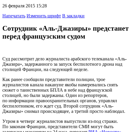
26 февраля 2015 15:28
Напечатать
Изменить шрифт
В закладки
Сотрудник «Аль-Джазиры» предстанет
перед французским судом
Суд рассмотрит дело журналиста арабского телеканала «Аль-
Джазира», задержанного за запуск беспилотного дрона над
столицей Франции, на следующей неделе.
Как ранее сообщили представители полиции, трое
журналистов канала накануне якобы намеревались снять
сюжет о таинственных БПЛА в небе над французской
столицей, но были задержаны. Один из репортеров,
по информации правоохранительных органов, управлял
беспилотником, его ждет суд. Второй сотрудник «Аль-
Джазиры» снимал происходящее, а третий просто наблюдал.
Утром в четверг журналистов выпустили из-под стражи.
По законам Франции, представители СМИ могут быть
задержаны максимум на 24 часа, передает
РИА «Новости»
.