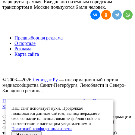
маршруты трамвая. Ежедневно наземным городским
транспортом в Москве пользуются 6 млн человек.
Предвыборная реклама
О портале
Реклама
Карта сайта
© 2003—2026
Лениздат.Ру
— информационный портал
медиасообщества Санкт-Петербурга, Ленобласти и Северо-
Западного региона.
Правила использования содержания сайта.
Политика
конфиденциальности.
Наш сайт использует куки. Продолжая
пользоваться данным сайтом, вы подтверждаете
Свидетельство о регистрации средства массовой информации
свое согласие на использование файлов cookie в
ЭЛ №ФС77-91046, выданное 10.03.2026 Федеральной
соответствии с настоящим уведомлением и
службой по надзору в сфере связи, информационных
Политикой конфиденциальности
.
технологий и массовых коммуникаций (Роскомнадзор)
Я согласен