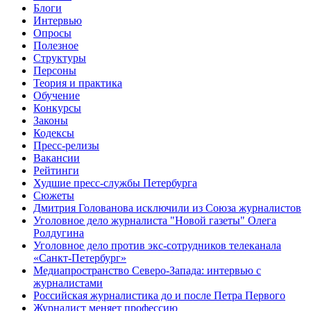
Блоги
Интервью
Опросы
Полезное
Структуры
Персоны
Теория и практика
Обучение
Конкурсы
Законы
Кодексы
Пресс-релизы
Вакансии
Рейтинги
Худшие пресс-службы Петербурга
Сюжеты
Дмитрия Голованова исключили из Союза журналистов
Уголовное дело журналиста "Новой газеты" Олега
Ролдугина
Уголовное дело против экс-сотрудников телеканала
«Санкт-Петербург»
Медиапространство Северо-Запада: интервью с
журналистами
Российская журналистика до и после Петра Первого
Журналист меняет профессию