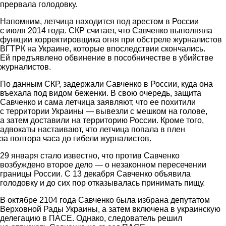
прервала голодовку.
Напомним, летчица находится под арестом в России
с июля 2014 года. СКР считает, что Савченко выполняла
функции корректировщика огня при обстреле журналистов
ВГТРК на Украине, которые впоследствии скончались.
Ей предъявлено обвинение в пособничестве в убийстве
журналистов.
По данным СКР, задержали Савченко в России, куда она
въехала под видом беженки. В свою очередь, защита
Савченко и сама летчица заявляют, что ее похитили
с территории Украины — вывезли с мешком на голове,
а затем доставили на территорию России. Кроме того,
адвокаты настаивают, что летчица попала в плен
за полтора часа до гибели журналистов.
29 января стало известно, что против Савченко
возбуждено второе дело — о незаконном пересечении
границы России. С 13 декабря Савченко объявила
голодовку и до сих пор отказывалась принимать пищу.
В октябре 2104 года Савченко была избрана депутатом
Верховной Рады Украины, а затем включена в украинскую
делегацию в ПАСЕ. Однако, следователь решил