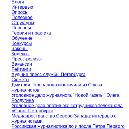
Блоги
Интервью
Опросы
Полезное
Структуры
Персоны
Теория и практика
Обучение
Конкурсы
Законы
Кодексы
Пресс-релизы
Вакансии
Рейтинги
Худшие пресс-службы Петербурга
Сюжеты
Дмитрия Голованова исключили из Союза
журналистов
Уголовное дело журналиста "Новой газеты" Олега
Ролдугина
Уголовное дело против экс-сотрудников телеканала
«Санкт-Петербург»
Медиапространство Северо-Запада: интервью с
журналистами
Российская журналистика до и после Петра Первого