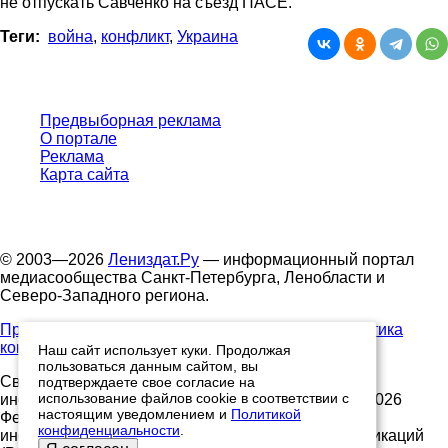
не отпускать Савченко на съезд ПАСЕ.
Теги:
война
,
конфликт
,
Украина
Предвыборная реклама
О портале
Реклама
Карта сайта
© 2003—2026
Лениздат.Ру
— информационный портал
медиасообщества Санкт-Петербурга, Ленобласти и
Северо-Западного региона.
Правила использования содержания сайта.
Политика
конфиденциальности.
Наш сайт использует куки. Продолжая
пользоваться данным сайтом, вы
Свидетельство о регистрации средства массовой
подтверждаете свое согласие на
использование файлов cookie в соответствии с
информации ЭЛ №ФС77-91046, выданное 10.03.2026
настоящим уведомлением и
Политикой
Федеральной службой по надзору в сфере связи,
конфиденциальности
.
информационных технологий и массовых коммуникаций