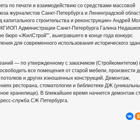
ета по печати и взаимодействию со средствами массовой
за журналистов Санкт-Петербурга и Ленинградской облас
капитального строительства и реконструкции» Андрей Мол
а КГИОП Администрации Санкт-Петербурга Галина Недашков
е бюро «ЖилСтрой”", выигравшего в конце года конкурс
ления для современного использования исторического зда
аний — по утвержденному с заказчиком (Стройкомитетом) 
 освободить все помещения от старой мебели, произвести 
потолков и других изношенных конструкций. Демонтаж,
щениях ресторана, стоматологии и библиотеки ДЖ (уникальн
ое хранилище). В ближайшее время начнется демонтаж с
ресс-
служба СЖ Петербурга
.