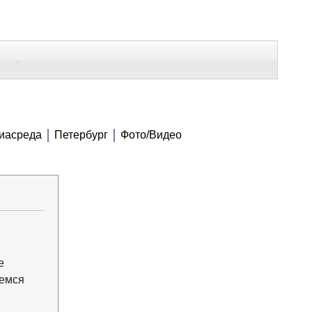
В Контакте
Telegram
СЕ МАТЕРИАЛЫ
иасреда
Петербург
Фото/Видео
Напечатать
Изменить шрифт
В закладки
е
шемся