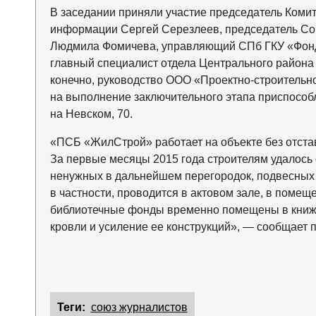
В заседании приняли участие председатель Комит
информации Сергей Серезлеев, председатель Сою
Людмила Фомичева, управляющий СПб ГКУ «Фонд 
главный специалист отдела Центрального район
конечно, руководство ООО «Проектно-строительно
на выполнение заключительного этапа приспособ
на Невском, 70.
«ПСБ «ЖилСтрой» работает на объекте без отстав
За первые месяцы 2015 года строителям удалось
ненужных в дальнейшем перегородок, подвесных 
в частности, проводится в актовом зале, в поме
библиотечные фонды временно помещены в книжн
кровли и усиление ее конструкций», — сообщает п
Теги:
союз журналистов