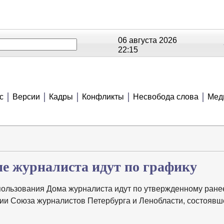
06 августа 2026
22:15
ОЕ
РЕЙТИНГИ
СЮЖЕТЫ
АНОНСЫ
В
с
Версии
Кадры
Конфликты
Несвобода слова
Мед
ме журналиста идут по графику
пользования Дома журналиста идут по утвержденному ране
нии Союза журналистов Петербурга и Ленобласти, состояв