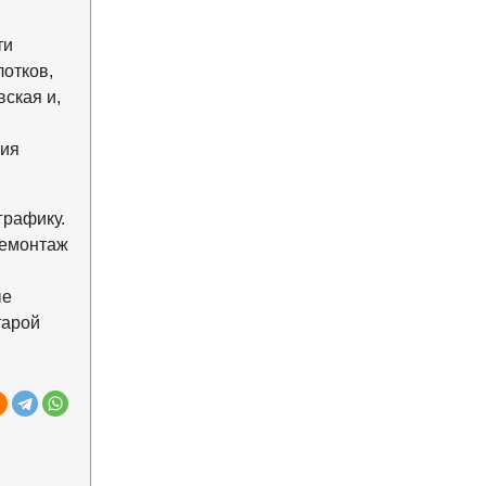
ти
отков,
ская и,
ния
графику.
демонтаж
ые
тарой