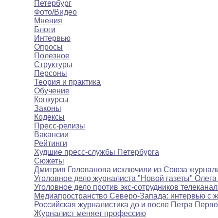
Петербург
Фото/Видео
Мнения
Блоги
Интервью
Опросы
Полезное
Структуры
Персоны
Теория и практика
Обучение
Конкурсы
Законы
Кодексы
Пресс-релизы
Вакансии
Рейтинги
Худшие пресс-службы Петербурга
Сюжеты
Дмитрия Голованова исключили из Союза журнал
Уголовное дело журналиста "Новой газеты" Олега
Уголовное дело против экс-сотрудников телекана
Медиапространство Северо-Запада: интервью с 
Российская журналистика до и после Петра Перво
Журналист меняет профессию