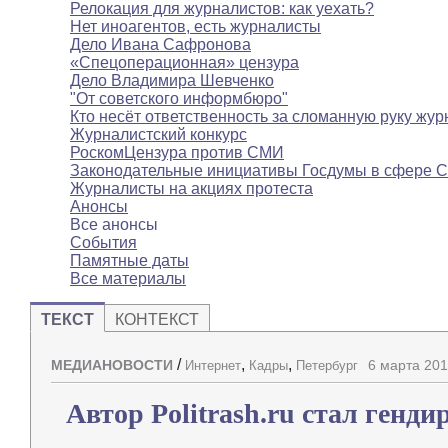
Релокация для журналистов: как уехать?
Нет иноагентов, есть журналисты
Дело Ивана Сафронова
«Спецоперационная» цензура
Дело Владимира Шевченко
"От советского информбюро"
Кто несёт ответственность за сломанную руку жур
Журналистский конкурс
РоскомЦензура против СМИ
Законодательные инициативы Госдумы в сфере 
Журналисты на акциях протеста
Анонсы
Все анонсы
События
Памятные даты
Все материалы
ТЕКСТ
КОНТЕКСТ
/
,
,
МЕДИАНОВОСТИ
6 марта 201
Интернет
Кадры
Петербург
Автор Politrash.ru стал генди