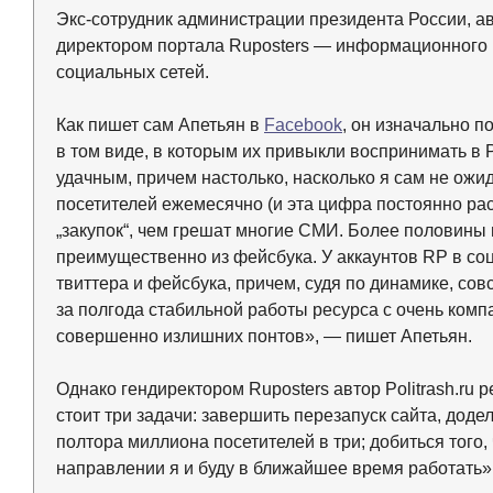
Экс-сотрудник администрации президента России, ав
директором портала Ruposters — информационного 
социальных сетей.
Как пишет сам Апетьян в
Facebook
, он изначально п
в том виде, в которым их привыкли воспринимать в 
удачным, причем настолько, насколько я сам не ожи
посетителей ежемесячно (и эта цифра постоянно ра
„закупок“, чем грешат многие СМИ. Более половины
преимущественно из фейсбука. У аккаунтов RP в со
твиттера и фейсбука, причем, судя по динамике, совс
за полгода стабильной работы ресурса с очень ком
совершенно излишних понтов», — пишет Апетьян.
Однако гендиректором Ruposters автор Politrash.ru 
стоит три задачи: завершить перезапуск сайта, доде
полтора миллиона посетителей в три; добиться того,
направлении я и буду в ближайшее время работать»