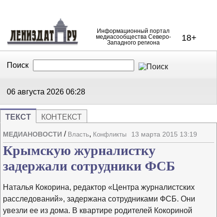
Информационный портал
18+
медиасообщества Северо-
Западного региона
Поиск
В Контакте
Telegram
06 августа 2026
06:28
ТЕКСТ
КОНТЕКСТ
/
,
МЕДИАНОВОСТИ
13 марта 2015 13:19
Власть
Конфликты
Напечата
Изме
Крымскую журналистку
задержали сотрудники ФСБ
Наталья Кокорина, редактор «Центра журналистских
расследований», задержана сотрудниками ФСБ. Они
увезли ее из дома. В квартире родителей Кокориной