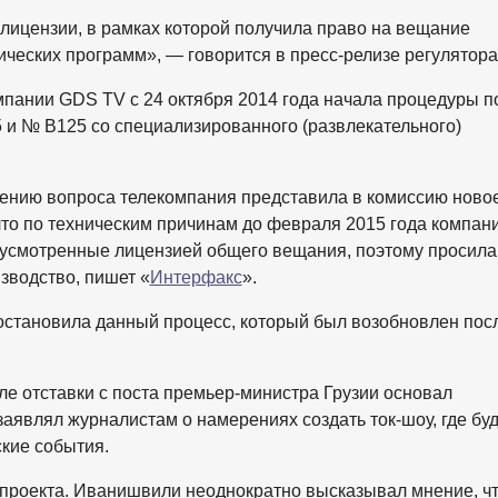
ицензии, в рамках которой получила право на вещание
еских программ», ― говорится в пресс-релизе регулятора
пании GDS TV с 24 октября 2014 года начала процедуры п
и № B125 со специализированного (развлекательного)
ению вопроса телекомпания представила в комиссию ново
что по техническим причинам до февраля 2015 года компан
дусмотренные лицензией общего вещания, поэтому просила
зводство, пишет «
Интерфакс
».
остановила данный процесс, который был возобновлен пос
е отставки с поста премьер-министра Грузии основал
являл журналистам о намерениях создать ток-шоу, где буд
кие события.
х проекта. Иванишвили неоднократно высказывал мнение, чт