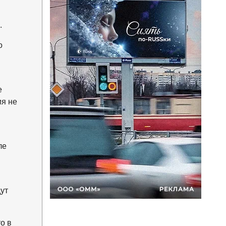
.
о
е
ия не
ле
ут
о в