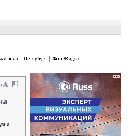
В Контакте
Telegram
СЕ МАТЕРИАЛЫ
иасреда
Петербург
Фото/Видео
Напечатать
Изменить шрифт
В закладки
на
узии.