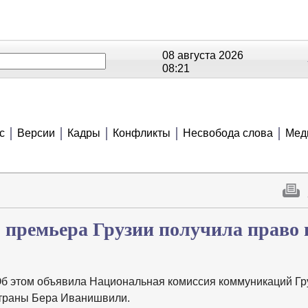
08 августа 2026
08:21
ОЕ
РЕЙТИНГИ
СЮЖЕТЫ
АНОНСЫ
В
с
Версии
Кадры
Конфликты
Несвобода слова
Мед
премьера Грузии получила право 
б этом объявила Национальная комиссия коммуникаций Гр
траны Бера Иванишвили.