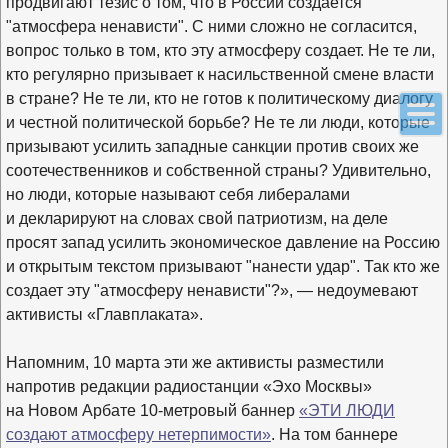
продвигают тезис о том, что в России создается
"атмосфера ненависти". С ними сложно не согласится,
вопрос только в том, кто эту атмосферу создает. Не те ли,
кто регулярно призывает к насильственной смене власти
в стране? Не те ли, кто не готов к политическому диалогу
и честной политической борьбе? Не те ли люди, которые
призывают усилить западные санкции против своих же
соотечественников и собственной страны? Удивительно,
но люди, которые называют себя либералами
и декларируют на словах свой патриотизм, на деле
просят запад усилить экономическое давление на Россию
и открытым текстом призывают "нанести удар". Так кто же
создает эту "атмосферу ненависти"?», — недоумевают
активисты «Главплаката».
Напомним, 10 марта эти же активисты разместили
напротив редакции радиостанции «Эхо Москвы»
на Новом Арбате 10-метровый баннер
«
ЭТИ ЛЮДИ
создают атмосферу нетерпимости
»
. На том баннере