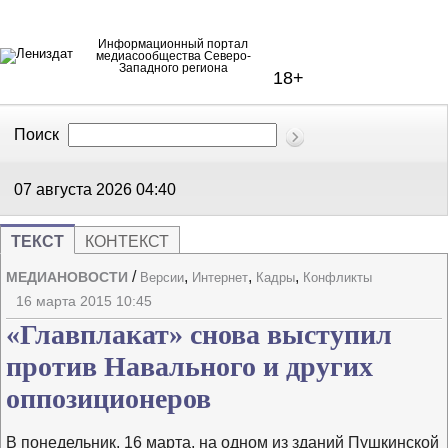
Информационный портал
медиасообщества Северо-
Западного региона
18+
Поиск
В Контакте
Telegram
07 августа 2026
04:40
ТЕКСТ
КОНТЕКСТ
/
,
,
,
МЕДИАНОВОСТИ
Версии
Интернет
Кадры
Конфликты
Напечата
Изме
16 марта 2015 10:45
«Главплакат» снова выступил
против Навального и других
оппозиционеров
В понедельник, 16 марта, на одном из зданий Пушкинской