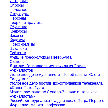
Интервью
Опросы
Полезное
Структуры
Персоны
Теория и практика
Обучение
Конкурсы
Законы
Кодексы
Пресс-релизы
Вакансии
Рейтинги
Худшие пресс-службы Петербурга
Сюжеты
Дмитрия Голованова исключили из Союза
журналистов
Уголовное дело журналиста "Новой газеты" Олега
Ролдугина
Уголовное дело против экс-сотрудников телеканала
«Санкт-Петербург»
Медиапространство Северо-Запада: интервью с
журналистами
Российская журналистика до и после Петра Первого
Журналист меняет профессию