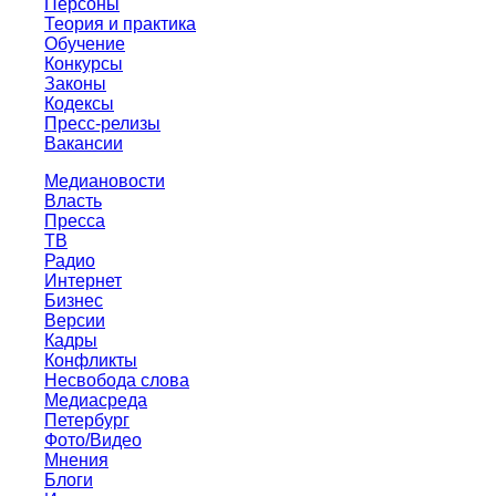
Персоны
Теория и практика
Обучение
Конкурсы
Законы
Кодексы
Пресс-релизы
Вакансии
Медиановости
Власть
Пресса
ТВ
Радио
Интернет
Бизнес
Версии
Кадры
Конфликты
Несвобода слова
Медиасреда
Петербург
Фото/Видео
Мнения
Блоги