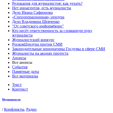
Релокация для журналистов: как уехать?
Нет иноагентов, есть журналисты
Дело Ивана Сафронова
«Спецоперационная» цензура
Дело Владимира Шевченко
"От советского информбюро"
Кто несёт ответственность за сломанную руку
журналиста
Журналистский конкурс
РоскомЦензура против СМИ
Законодательные инициативы Госдумы в сфере СМИ
Журналисты на акциях протеста
Анонсы
Все анонсы
События
Памятные даты
Все материалы
Текст
Контекст
Медиановости
/
Конфликты
,
Радио