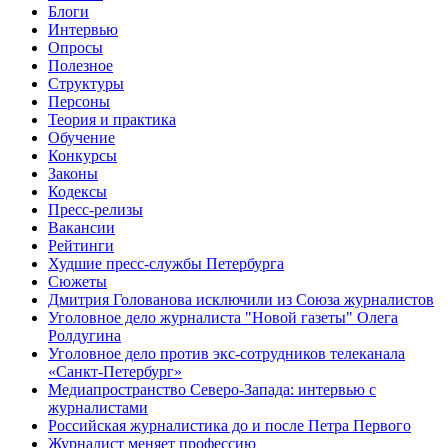
Блоги
Интервью
Опросы
Полезное
Структуры
Персоны
Теория и практика
Обучение
Конкурсы
Законы
Кодексы
Пресс-релизы
Вакансии
Рейтинги
Худшие пресс-службы Петербурга
Сюжеты
Дмитрия Голованова исключили из Союза журналистов
Уголовное дело журналиста "Новой газеты" Олега
Ролдугина
Уголовное дело против экс-сотрудников телеканала
«Санкт-Петербург»
Медиапространство Северо-Запада: интервью с
журналистами
Российская журналистика до и после Петра Первого
Журналист меняет профессию