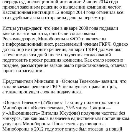
очередь суд апелляционной инстанции 2 июня 2014 года
признал законным решение о выделении компании частот.
Кассационная инстанция 12 ноября 2014 года отменила все
эти судебные акты и отправила дело на пересмотр.
Истцы утверждают, что еще в январе 2008 года подавали
заявки на эти частоты, они были согласованы
Роскомнадзором, Минобороны и ФСО и включены
в информационный лист, рассылаемый членам ГКРЧ. Однако
до сих пор не принято решения, аппарат ГКРЧ должен был
в течение десяти дней после получения согласований
подготовить проект решения комиссии. Как стало известно
позднее, рассмотрение заявок было приостановлено, отмечал
юрист на заседании.
Представители Минсвязи и «Основы Телекома» заявили, что
оспариваемое решение ГКРЧ не нарушает права истцов,
а также пропущен срок на подачу иска.
«Основа Телеком» (25% плюс 1 акция у подконтрольного
Минобороны «Воентелекома», 75% минус 1 акция —
у «Айкоминвеста» Виталия Юсуфова) получила частоты без
конкурса, так как была назначена единственным поставщиком
услуг для Минобороны. После смены руководства
Минобороны в 2012 году этот статус был отозван, а новый