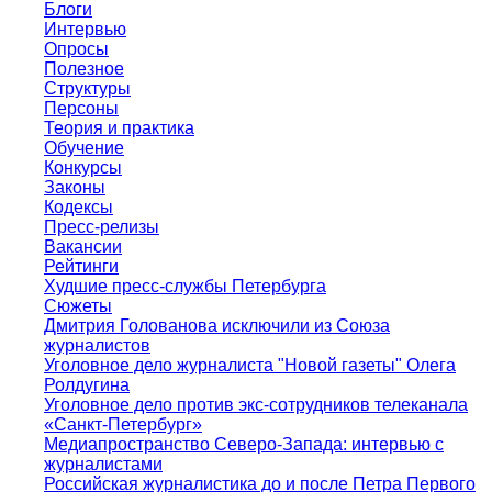
Блоги
Интервью
Опросы
Полезное
Структуры
Персоны
Теория и практика
Обучение
Конкурсы
Законы
Кодексы
Пресс-релизы
Вакансии
Рейтинги
Худшие пресс-службы Петербурга
Сюжеты
Дмитрия Голованова исключили из Союза
журналистов
Уголовное дело журналиста "Новой газеты" Олега
Ролдугина
Уголовное дело против экс-сотрудников телеканала
«Санкт-Петербург»
Медиапространство Северо-Запада: интервью с
журналистами
Российская журналистика до и после Петра Первого