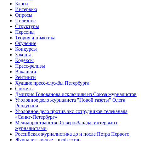
Блоги
Интервью
Опросы
Полезное
Структуры
Персоны
Теория и практика
Обучение
Конкурсы
Законы
Кодексы
Пресс-релизы
Вакансии
Рейтинги
Худшие пресс-службы Петербурга
Сюжеты
Дмитрия Голованова исключили из Союза журналистов
Уголовное дело журналиста "Новой газеты" Олега
Ролдугина
Уголовное дело против экс-сотрудников телеканала
«Санкт-Петербург»
Медиапространство Северо-Запада: интервью с
журналистами
Российская журналистика до и после Петра Первого
Журналист меняет профессию