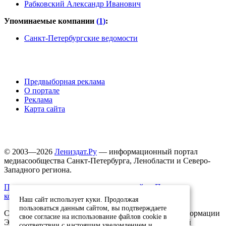
Рабковский Александр Иванович
Упоминаемые компании
(1)
:
Санкт-Петербургские ведомости
Предвыборная реклама
О портале
Реклама
Карта сайта
© 2003—2026
Лениздат.Ру
— информационный портал
медиасообщества Санкт-Петербурга, Ленобласти и Северо-
Западного региона.
Правила использования содержания сайта.
Политика
конфиденциальности.
Наш сайт использует куки. Продолжая
пользоваться данным сайтом, вы подтверждаете
Свидетельство о регистрации средства массовой информации
свое согласие на использование файлов cookie в
ЭЛ №ФС77-91046, выданное 10.03.2026 Федеральной
соответствии с настоящим уведомлением и