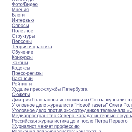
Фото/Видео
Мнения
Блоги
Интервью
Опросы
Полезное
Структуры
Персоны
Теория и практика
Обучение
Конкурсы
Законы
Кодексы
Пресс-релизы
Вакансии
Рейтинги
Худшие пресс-службы Петербурга
Сюжеты
Дмитрия Голованова исключили из Союза журналисто
Уголовное дело журналиста "Новой газеты" Олега Ро
Уголовное дело против экс-сотрудников телеканала «
Медиапространство Северо-Запада: интервью с журн
Российская журналистика до и после Петра Первого
Журналист меняет профессию
Релокация для журналистов: как уехать?