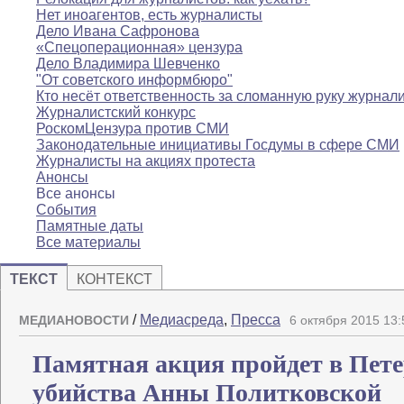
Нет иноагентов, есть журналисты
Дело Ивана Сафронова
«Спецоперационная» цензура
Дело Владимира Шевченко
"От советского информбюро"
Кто несёт ответственность за сломанную руку журнал
Журналистский конкурс
РоскомЦензура против СМИ
Законодательные инициативы Госдумы в сфере СМИ
Журналисты на акциях протеста
Анонсы
Все анонсы
События
Памятные даты
Все материалы
ТЕКСТ
КОНТЕКСТ
/
Медиасреда
,
Пресса
МЕДИАНОВОСТИ
6 октября 2015 13:
Памятная акция пройдет в Пете
убийства Анны Политковской