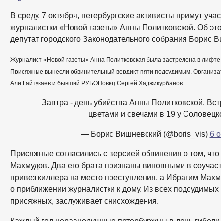
В среду, 7 октября, петербургские активисты примут уча
журналистки «Новой газеты» Анны Политковской. Об это
депутат городского Законодательного собрания Борис В
Журналист «Новой газеты» Анна Политковская была застрелена в лифте с
Присяжные вынесли обвинительный вердикт пяти подсудимым. Организа
Али Гайтукаев и бывший РУБОПовец Сергей Хаджикурбанов.
Завтра - день убийства Анны Политковской. Встр
цветами и свечами в 19 у Соловецк
— Борис Вишневский (@boris_vis)
6 
Присяжные согласились с версией обвинения о том, что
Махмудов. Два его брата признаны виновными в соуча
привез киллера на место преступления, а Ибрагим Махм
о приближении журналистки к дому. Из всех подсудимых
присяжных, заслуживает снисхождения.
Каждый год неравнодушные петербуржцы в день гибели